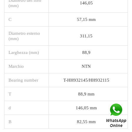
Diametro del foro
146,05
(mm)
C
57,15 mm
Diametro esterno
311,15
(mm)
Larghezza (mm)
88,9
Marchio
NTN
Bearing number
T-HH932145/HH932115
T
88,9 mm
d
146,05 mm
B
82,55 mm