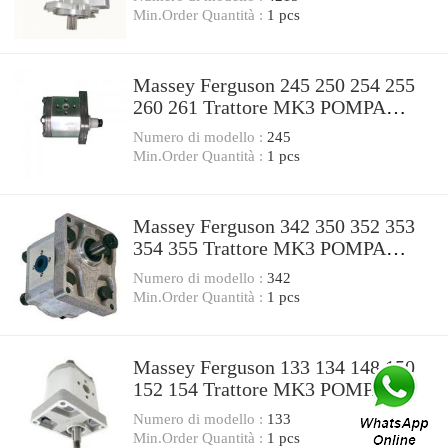
Min.Order Quantità :
1 pcs
Massey Ferguson 245 250 254 255
260 261 Trattore MK3 POMPA
IDRAULICA Valvola Di Controllo
Numero di modello :
245
Min.Order Quantità :
1 pcs
Massey Ferguson 342 350 352 353
354 355 Trattore MK3 POMPA
IDRAULICA Valvola Di Controllo
Numero di modello :
342
Min.Order Quantità :
1 pcs
Massey Ferguson 133 134 148 150
152 154 Trattore MK3 POMPA
IDRAULICA Valvola Di Controllo
Numero di modello :
133
Min.Order Quantità :
1 pcs