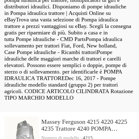
pompa idraulica per trattore, moltiplicatori di giri e
distributori idraulici. Disponiamo di pompe idrauliche
in Pompa idraulica trattore | Acquisti Online su
eBayTrova una vasta selezione di Pompa idraulica
trattore a prezzi vantaggiosi su eBay. Scegli la consegna
gratis per riparmiare di più. Subito a casa e in
tutta Pompe idrauliche - CMD PartsPompa idraulica
sollevamento per trattori Fiat, Ford, New holland,
Case Pompe idrauliche - Ricambi trattoriPompe
idrauliche delle maggiori marche di trattori e carelli
elevatori. Possono essere semplici o doppie, pompe di
sterzo o di sollevamento. per identificarle è POMPA
IDRAULICA TRATTOREDec 16, 2017 - Pompe
idrauliche modello standard (gruppo 2) per trattori
agricoli. CODICE ARTICOLO CILINDRATA Rotazione
TIPO MARCHIO MODELLO
Massey Ferguson 4215 4220 4225
4235 Trattore 4240 POMPA
IDRAULICA Valvola Di Controllo
Numero di modello :
4215