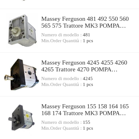
Massey Ferguson 481 492 550 560
565 575 Trattore MK3 POMPA
IDRAULICA Valvola Di Controllo
Numero di modello :
481
Min.Order Quantità :
1 pcs
Massey Ferguson 4245 4255 4260
4265 Trattore 4270 POMPA
IDRAULICA Valvola Di Controllo
Numero di modello :
4245
Min.Order Quantità :
1 pcs
Massey Ferguson 155 158 164 165
168 174 Trattore MK3 POMPA
IDRAULICA Valvola Di Controllo
Numero di modello :
155
Min.Order Quantità :
1 pcs