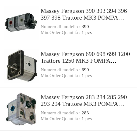
Massey Ferguson 390 393 394 396
397 398 Trattore MK3 POMPA
IDRAULICA Valvola Di Controllo
Numero di modello :
390
Min.Order Quantità :
1 pcs
Massey Ferguson 690 698 699 1200
Trattore 1250 MK3 POMPA
IDRAULICA Valvola Di Controllo
Numero di modello :
690
Min.Order Quantità :
1 pcs
Massey Ferguson 283 284 285 290
293 294 Trattore MK3 POMPA
IDRAULICA Valvola Di Controllo
Numero di modello :
283
Min.Order Quantità :
1 pcs