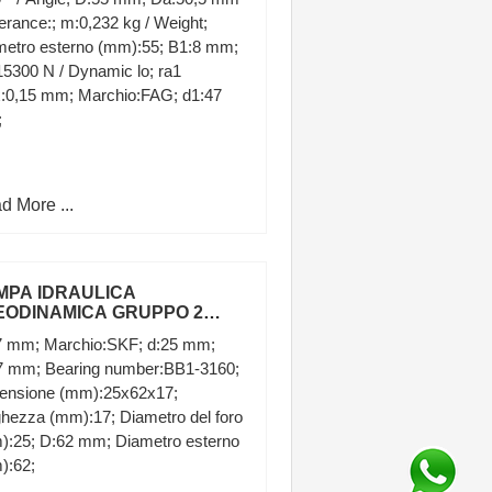
.2.4529.330.0
lerance:; m:0,232 kg / Weight;
metro esterno (mm):55; B1:8 mm;
5300 N / Dynamic lo; ra1
:0,15 mm; Marchio:FAG; d1:47
;
d More ...
MPA IDRAULICA
EODINAMICA GRUPPO 2
NGE IN GHISA 8 LITRI SX
7 mm; Marchio:SKF; d:25 mm;
TTORI FIAT
7 mm; Bearing number:BB1-3160;
ensione (mm):25x62x17;
hezza (mm):17; Diametro del foro
):25; D:62 mm; Diametro esterno
):62;