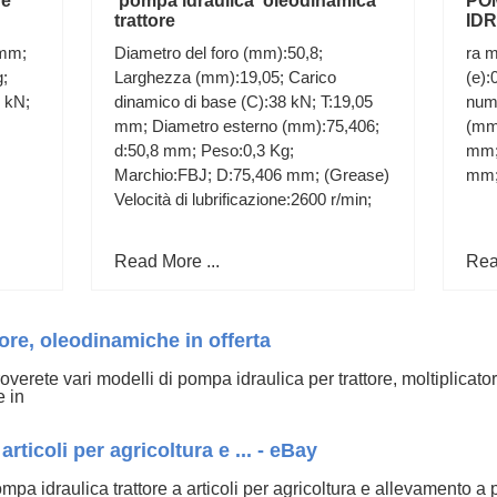
 e
pompa idraulica oleodinamica
PO
trattore
ID
GR
 mm;
Diametro del foro (mm):50,8;
ra m
C2
;
Larghezza (mm):19,05; Carico
(e):
5 kN;
dinamico di base (C):38 kN; T:19,05
num
mm; Diametro esterno (mm):75,406;
(mm
d:50,8 mm; Peso:0,3 Kg;
mm;
Marchio:FBJ; D:75,406 mm; (Grease)
mm
Velocità di lubrificazione:2600 r/min;
Read More ...
Rea
ore, oleodinamiche in offerta
erete vari modelli di pompa idraulica per trattore, moltiplicatori di
e in
rticoli per agricoltura e ... - eBay
pa idraulica trattore a articoli per agricoltura e allevamento a