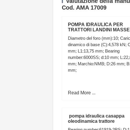
Valutazione della manu
Cod. AMA 17009
POMPA IDRAULICA PER
TRATTORI LANDINI MASS
FERGUSON RIF. 3539857M9
Diametro del foro (mm):10; Cari
dinamico di base (C):4,578 kN; 
mm; L1:13,75 mm; Bearing
number:6000SS; d:10 mm; L:22,
mm; Marchio:NMB; D:26 mm; B
mm;
Read More ...
pompa idraulica casappa
oleodinamica trattore
Bearing number:61919-2RS; D: