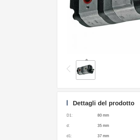
Dettagli del prodotto
D1:
80 mm
d:
35 mm
d1:
37 mm