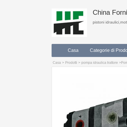
China Fornit
pistoni idraulici,mo
Casa
Categorie di Prodo
Casa
>
Prodotti
>
pompa idraulica trattore
>
Pom