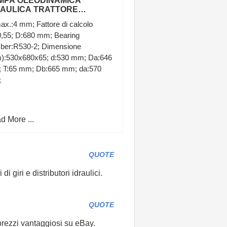
MPA OLEODINAMICA
RAULICA TRATTORE
UPPO 2 DA 12 CC C22X
ax.:4 mm; Fattore di calcolo
5X A22X A25X
0,55; D:680 mm; Bearing
ber:R530-2; Dimensione
):530x680x65; d:530 mm; Da:646
 T:65 mm; Db:665 mm; da:570
;
d More ...
QUOTE
 giri e distributori idraulici.
QUOTE
 prezzi vantaggiosi su eBay.