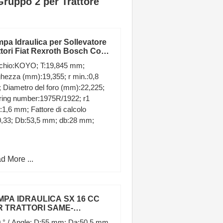
Gruppo 2 per Trattore
pa Idraulica per Sollevatore
ttori Fiat Rexroth Bosch Cod
30154 5179714
chio:KOYO; T:19,845 mm;
hezza (mm):19,355; r min.:0,8
Diametro del foro (mm):22,225;
ring number:1975R/1922; r1
:1,6 mm; Fattore di calcolo
0,33; Db:53,5 mm; db:28 mm;
d More ...
MPA IDRAULICA SX 16 CC
R TRATTORI SAME-
MBORGHINI-DEUTZ
0 ° / Angle; D:55 mm; Da:50,5 mm