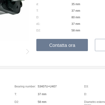
d:
35 mm
T:
37 mm
D:
80 mm
d1:
37 mm
D2:
58 mm
Contatta ora
Bearing number:
53407U+U407
D3:
T:
37 mm
D:
D2:
58 mm
Diametro estern