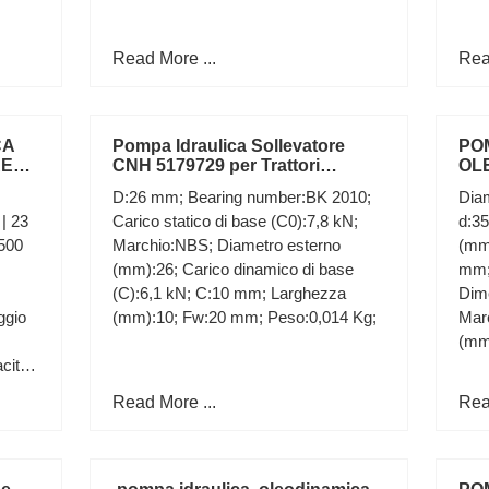
Read More ...
Rea
CA
Pompa Idraulica Sollevatore
PO
RE
CNH 5179729 per Trattori
OL
ial
Laverda 3560AL L517 SerieTN
SI
D:26 mm; Bearing number:BK 2010;
Diam
| 23
Carico statico di base (C0):7,8 kN;
d:3
2500
Marchio:NBS; Diametro esterno
(mm
(mm):26; Carico dinamico di base
mm;
(C):6,1 kN; C:10 mm; Larghezza
Dim
ggio
(mm):10; Fw:20 mm; Peso:0,014 Kg;
Mar
(mm
cità
Read More ...
Rea