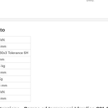
(mm):
to
 kN
 mm
30x3 Tolerance 6H
 mm
6 kg
 mm
Kg
5 mm
 kN
 mm