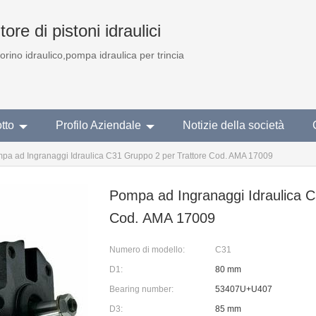
ore di pistoni idraulici
torino idraulico,pompa idraulica per trincia
tto
Profilo Aziendale
Notizie della società
pa ad Ingranaggi Idraulica C31 Gruppo 2 per Trattore Cod. AMA 17009
Pompa ad Ingranaggi Idraulica C
Cod. AMA 17009
Numero di modello:
C31
D1:
80 mm
Bearing number:
53407U+U407
D3:
85 mm