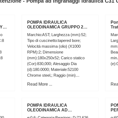
tenzione - Pompa ad Ingranaggi Idraulica C31 
POMPA IDRAULICA
Pom
EY
OLEODINAMICA GRUPPO 2
Tra
1
ROTAZIONE SINISTRA PER
845
co
Marchio:AST; Larghezza (mm):52;
Mar
TRATTORE LANDINI
C:8
Tipo di cuscinetto:tapered bore;
Larg
Velocità massima (olio) (X1000
mm; 
8
RPM):2; Dimensione
Bea
:8
(mm):180x250x52; Carico statico
min.
(Cor):830,000; Alesaggio Dia
(e):
(d):180.0000; Materiale:52100
Chrome steel,; Raggio (min)
(rs):2.100; Larghezza (B):52.0000;
Read More ...
Rea
POMPA IDRAULICA
PO
OLEODINAMICA AD
PE
INGRANAGGI SINISTRA
LA
130
e:0.6; Categoria:Bearings; D:72,626
α:6