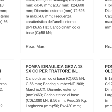
GRUPPO 2 A33X TRATTORE
RIF
18;
mm; da:48 mm; a:3,7 mm; T:24,608
/ To
FIAT
 mm;
mm; Diametro esterno (mm):72,626;
Dia
sterno
ra max.:4,8 mm; Frequenza
Ca:1
):95;
caratteristica dell'anello interno,
max
BPFI:6.65 Hz; Carico dinamico di
mm
base (C):58 kN;
Read More ...
Rea
POMPA IDRAULICA GR2 A 18
PO
4
SX CC PER TRATTORE IN
OL
ALLUMINIO GRUPPO 2
FLA
g
Carico dinamico di base (C):605 kN;
B:1
SINISTRA
TRA
erno
C:56 mm; Bearing number:NF1968;
C:1
2;
Marchio:CX; Diametro esterno
Dim
(mm):460; Carico statico di base
Larg
(C0):1080 kN; B:56 mm; Peso:28 Kg;
(mm
22
Larghezza (mm):56; Ew:430 mm;
(mm