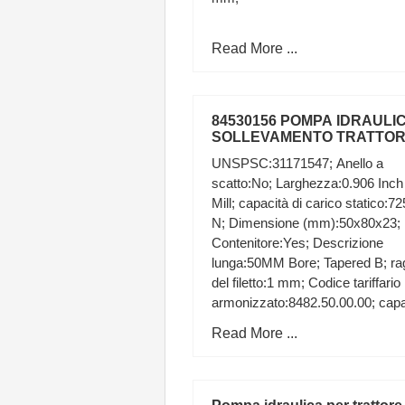
Read More ...
84530156 POMPA IDRAULI
SOLLEVAMENTO TRATTO
FIAT New Holland CNH Offic
UNSPSC:31171547; Anello a
scatto:No; Larghezza:0.906 Inch 
Mill; capacità di carico statico:7
N; Dimensione (mm):50x80x23;
Contenitore:Yes; Descrizione
lunga:50MM Bore; Tapered B; ra
del filetto:1 mm; Codice tariffario
armonizzato:8482.50.00.00; capa
di carico dinamico:53000 N;
Read More ...