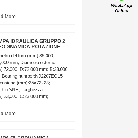
d More ...
MPA IDRAULICA GRUPPO 2
EODINAMICA ROTAZIONE
NISTRA PER TRATTORE FIAT
etro del foro (mm):35,000;
5,000 mm; Diametro esterno
):72,000; D:72,000 mm; B:23,000
 Bearing number:NJ2207EG15;
ensione (mm):35x72x23;
chio:SNR; Larghezza
):23,000; C:23,000 mm;
d More ...