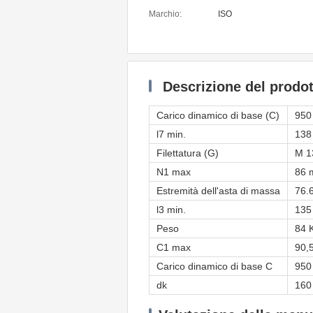
Marchio:
ISO
Descrizione del prodot
Carico dinamico di base (C)
950
l7 min.
138
Filettatura (G)
M 1
N1 max
86
Estremità dell'asta di massa
76.
l3 min.
135
Peso
84 
C1 max
90,
Carico dinamico di base C
950
dk
160