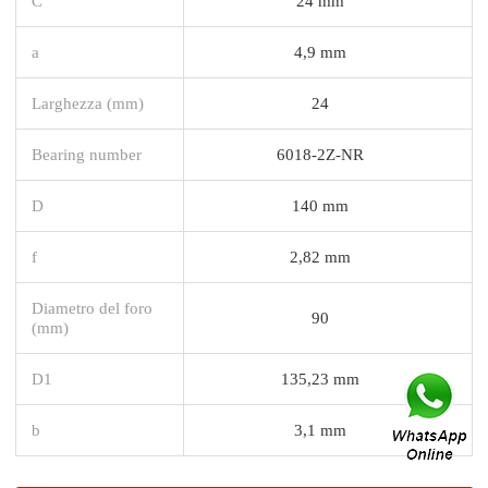
C
24 mm
a
4,9 mm
Larghezza (mm)
24
Bearing number
6018-2Z-NR
D
140 mm
f
2,82 mm
Diametro del foro
90
(mm)
D1
135,23 mm
b
3,1 mm