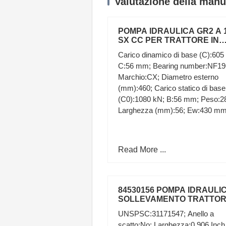
Valutazione della manu
POMPA IDRAULICA GR2 A 
SX CC PER TRATTORE IN
ALLUMINIO GRUPPO 2
Carico dinamico di base (C):605
SINISTRA
C:56 mm; Bearing number:NF19
Marchio:CX; Diametro esterno
(mm):460; Carico statico di base
(C0):1080 kN; B:56 mm; Peso:2
Larghezza (mm):56; Ew:430 mm
Read More ...
84530156 POMPA IDRAULI
SOLLEVAMENTO TRATTO
FIAT New Holland CNH Offic
UNSPSC:31171547; Anello a
scatto:No; Larghezza:0.906 Inch 