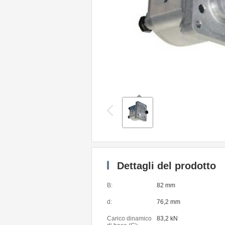
Dettagli del prodotto
B:
82 mm
d:
76,2 mm
Carico dinamico
83,2 kN