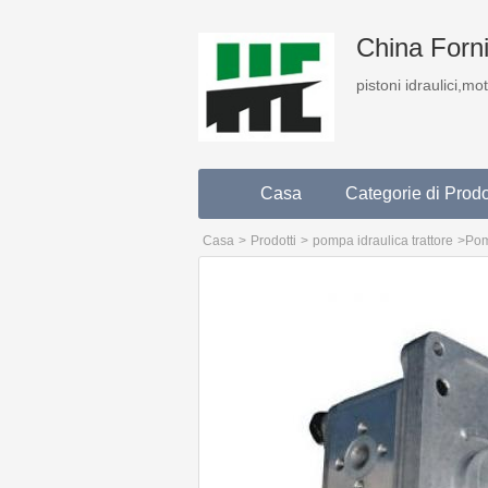
China Fornit
pistoni idraulici,mo
Casa
Categorie di Prodo
Casa
>
Prodotti
>
pompa idraulica trattore
>
Pom