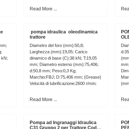
Read More ...
Rea
 e
pompa idraulica oleodinamica
PO
trattore
OL
SI
 mm;
Diametro del foro (mm):50,8;
Diam
;
Larghezza (mm):19,05; Carico
d:3
5 kN;
dinamico di base (C):38 kN; T:19,05
(mm
mm; Diametro esterno (mm):75,406;
mm;
d:50,8 mm; Peso:0,3 Kg;
Dim
Marchio:FBJ; D:75,406 mm; (Grease)
Mar
Velocità di lubrificazione:2600 r/min;
(mm
Read More ...
Rea
Pompa ad Ingranaggi Idraulica
PO
C31 Gruppo 2 per Trattore Cod.
PE