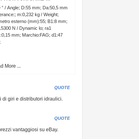
MBORGHINI-DEUTZ
0 ° / Angle; D:55 mm; Da:50,5 mm
.2.4529.330.0
lerance:; m:0,232 kg / Weight;
metro esterno (mm):55; B1:8 mm;
5300 N / Dynamic lo; ra1
:0,15 mm; Marchio:FAG; d1:47
;
d More ...
QUOTE
 giri e distributori idraulici.
QUOTE
 prezzi vantaggiosi su eBay.