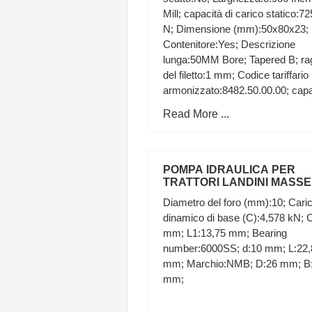
Mill; capacità di carico statico:7
N; Dimensione (mm):50x80x23;
Contenitore:Yes; Descrizione
lunga:50MM Bore; Tapered B; ra
del filetto:1 mm; Codice tariffario
armonizzato:8482.50.00.00; capa
di carico dinamico:53000 N;
Read More ...
POMPA IDRAULICA PER
TRATTORI LANDINI MASS
FERGUSON RIF. 3539857M9
Diametro del foro (mm):10; Cari
dinamico di base (C):4,578 kN; 
mm; L1:13,75 mm; Bearing
number:6000SS; d:10 mm; L:22,
mm; Marchio:NMB; D:26 mm; B
mm;