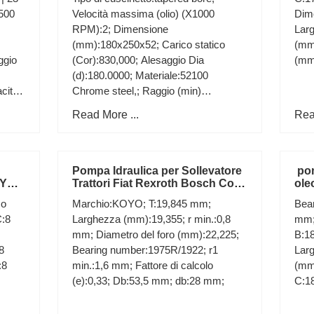
2500
Velocità massima (olio) (X1000
Dim
RPM):2; Dimensione
Larg
(mm):180x250x52; Carico statico
(mm
ggio
(Cor):830,000; Alesaggio Dia
(mm
(d):180.0000; Materiale:52100
cità
Chrome steel,; Raggio (min)
(rs):2.100; Larghezza (B):52.0000;
Read More ...
Rea
Pompa Idraulica per Sollevatore
pom
EY
Trattori Fiat Rexroth Bosch Cod
ole
1
84530154 5179714
co
Marchio:KOYO; T:19,845 mm;
Bea
C:8
Larghezza (mm):19,355; r min.:0,8
mm;
mm; Diametro del foro (mm):22,225;
B:1
8
Bearing number:1975R/1922; r1
Lar
:8
min.:1,6 mm; Fattore di calcolo
(mm)
(e):0,33; Db:53,5 mm; db:28 mm;
C:1