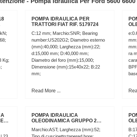
tenzione - Pompa Idraulica Per Ford 5600 6600 
18
POMPA IDRAULICA PER
PO
TRATTORI FIAT RIF. 5179724
OL
IN
 kN;
C:12 mm; Marchio:SNR; Bearing
e:0.
GRUPPO 
68;
number:US202G2; Diametro esterno
mm;
FIA
(mm):40,000; Larghezza (mm):22;
mm;
d:15,000 mm; D:40,000 mm;
ra 
8 Kg;
Diametro del foro (mm):15,000;
cara
;
Dimensione (mm):15x40x22; B:22
BPFI
mm;
base
Read More ...
Rea
CA
POMPA IDRAULICA
PO
RE
OLEODINAMICA GRUPPO 2
OL
ial
ROTAZIONE SINISTRA PER
FLA
Marchio:AST; Larghezza (mm):52;
B:1
TRATTORE LANDINI
TRA
| 23
Tipo di cuscinetto:tapered bore;
C:1