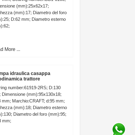
ensione (mm):25x62x17;
hezza (mm):17; Diametro del foro
):25; D:62 mm; Diametro esterno
):62;
d More ...
pa idraulica casappa
odinamica trattore
ring number:61919-2RS; D:130
 Dimensione (mm):95x130x18;
8 mm; Marchio:CRAFT; d:95 mm;
ghezza (mm):18; Diametro esterno
:130; Diametro del foro (mm):95;
8 mm;