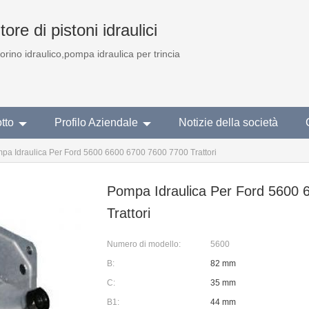
ore di pistoni idraulici
torino idraulico,pompa idraulica per trincia
tto
Profilo Aziendale
Notizie della società
pa Idraulica Per Ford 5600 6600 6700 7600 7700 Trattori
Pompa Idraulica Per Ford 5600 
Trattori
Numero di modello:
5600
B:
82 mm
C:
35 mm
B1:
44 mm