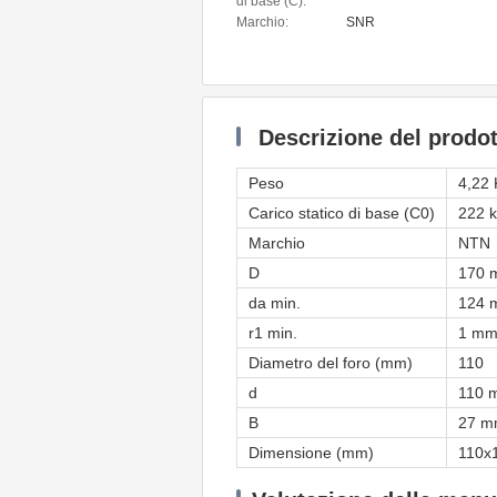
di base (C):
Marchio:
SNR
Descrizione del prodot
Peso
4,22 
Carico statico di base (C0)
222 
Marchio
NTN
D
170 
da min.
124 
r1 min.
1 m
Diametro del foro (mm)
110
d
110 
B
27 
Dimensione (mm)
110x