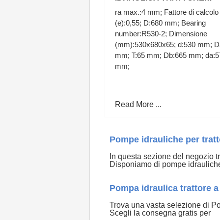
GRUPPO 2 DA 12 CC C22X
ra max.:4 mm; Fattore di calcolo
C25X A22X A25X
(e):0,55; D:680 mm; Bearing
number:R530-2; Dimensione
(mm):530x680x65; d:530 mm; D
mm; T:65 mm; Db:665 mm; da:5
mm;
Read More ...
Pompe idrauliche per tratt
In questa sezione del negozio trov
Disponiamo di pompe idraulich
Pompa idraulica trattore a a
Trova una vasta selezione di Pom
Scegli la consegna gratis per