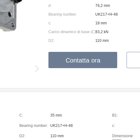
d:
76,2 mm
Bearing number:
UK217+H-48
c:
18 mm
Carico dinamico di base (C):
83,2 kN
D2:
110 mm
Contatta ora
C:
35 mm
B1:
Bearing number:
UK217+H-48
c:
D2:
110 mm
Dimensione