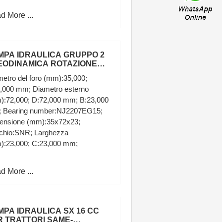
d More ...
MPA IDRAULICA GRUPPO 2
EODINAMICA ROTAZIONE
NISTRA PER TRATTORE FIAT
etro del foro (mm):35,000;
5,000 mm; Diametro esterno
):72,000; D:72,000 mm; B:23,000
 Bearing number:NJ2207EG15;
ensione (mm):35x72x23;
chio:SNR; Larghezza
):23,000; C:23,000 mm;
d More ...
MPA IDRAULICA SX 16 CC
R TRATTORI SAME-