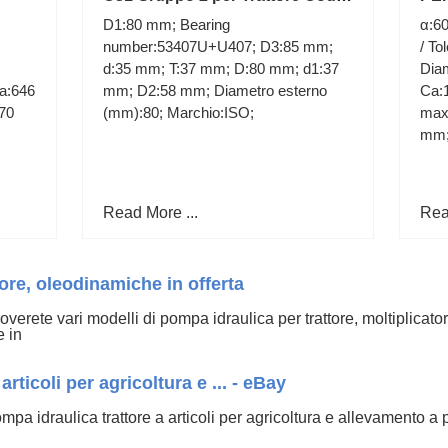
AMA 17009
LA
D1:80 mm; Bearing
α:6
RIF
number:53407U+U407; D3:85 mm;
/ To
d:35 mm; T:37 mm; D:80 mm; d1:37
Dia
a:646
mm; D2:58 mm; Diametro esterno
Ca:1
70
(mm):80; Marchio:ISO;
max
mm
Read More ...
Rea
ore, oleodinamiche in offerta
erete vari modelli di pompa idraulica per trattore, moltiplicatori di
e in
rticoli per agricoltura e ... - eBay
pa idraulica trattore a articoli per agricoltura e allevamento a