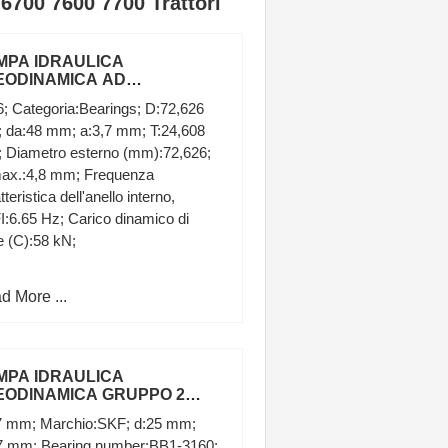
6700 7600 7700 Trattori
MPA IDRAULICA
EODINAMICA AD
GRANAGGI SINISTRA
6; Categoria:Bearings; D:72,626
2 A33X TRATTORE
 da:48 mm; a:3,7 mm; T:24,608
T
 Diametro esterno (mm):72,626;
max.:4,8 mm; Frequenza
tteristica dell'anello interno,
:6.65 Hz; Carico dinamico di
 (C):58 kN;
d More ...
MPA IDRAULICA
EODINAMICA GRUPPO 2
NGE IN GHISA 8 LITRI SX
7 mm; Marchio:SKF; d:25 mm;
TTORI FIAT
7 mm; Bearing number:BB1-3160;