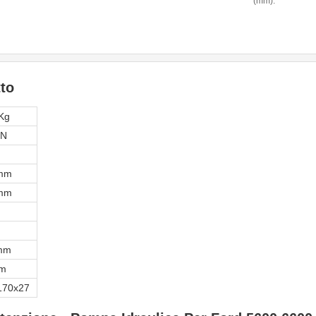
(mm):
to
Kg
kN
mm
mm
m
mm
mm
170x27