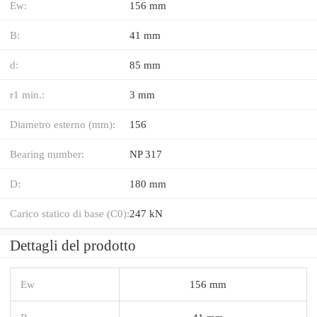
Ew:
156 mm
B:
41 mm
d:
85 mm
r1 min.:
3 mm
Diametro esterno (mm):
156
Bearing number:
NP 317
D:
180 mm
Carico statico di base (C0):
247 kN
Dettagli del prodotto
Ew
156 mm