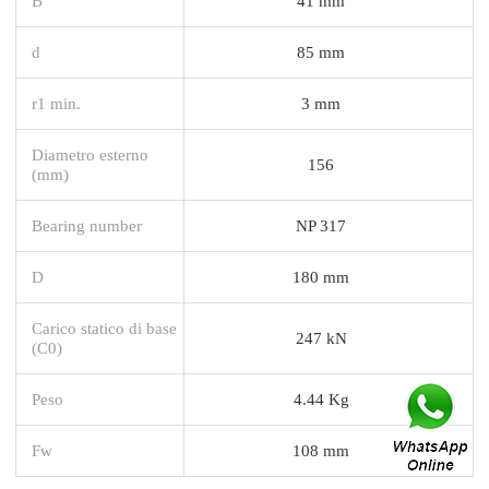
B
41 mm
d
85 mm
r1 min.
3 mm
Diametro esterno
156
(mm)
Bearing number
NP 317
D
180 mm
Carico statico di base
247 kN
(C0)
Peso
4.44 Kg
Fw
108 mm