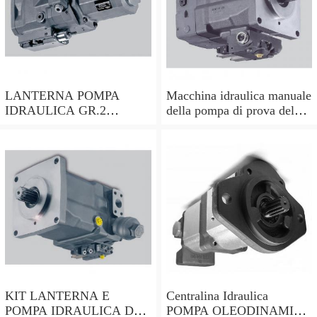
LANTERNA POMPA
Macchina idraulica manuale
IDRAULICA GR.2
della pompa di prova del
ALBERO CILINDRICO
tester della pressione D3B5
DA 25mm PER MOTORI
HONDA ecc
KIT LANTERNA E
Centralina Idraulica
POMPA IDRAULICA DA
POMPA OLEODINAMICA