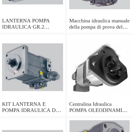
LANTERNA POMPA
Macchina idraulica manuale
IDRAULICA GR.2
della pompa di prova del
ALBERO CILINDRICO
tester della pressione D3B5
DA 25mm PER MOTORI
HONDA ecc
KIT LANTERNA E
Centralina Idraulica
POMPA IDRAULICA DA
POMPA OLEODINAMICA
5,8cc PER MOTORI
0,8CC oleodinamica
HONDA GX200 E CLONI
GRUPPO 0,5 Pumps