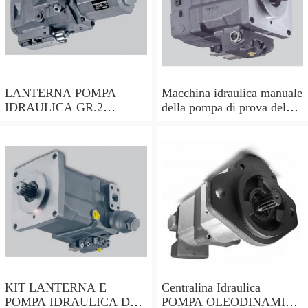
LANTERNA POMPA
Macchina idraulica manuale
IDRAULICA GR.2
della pompa di prova del
ALBERO CILINDRICO
tester della pressione D3B5
DA 25mm PER MOTORI
HONDA ecc
KIT LANTERNA E
Centralina Idraulica
POMPA IDRAULICA DA
POMPA OLEODINAMICA