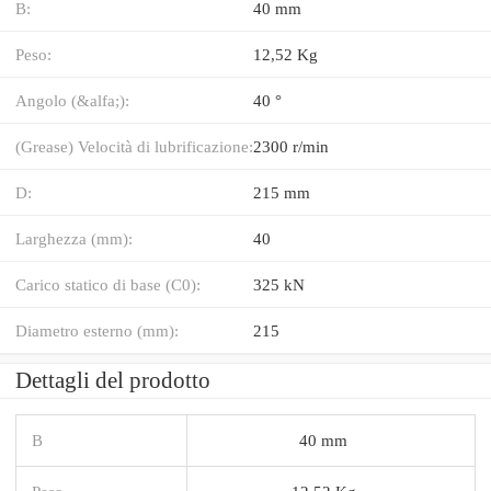
B:
40 mm
Peso:
12,52 Kg
Angolo (&alfa;):
40 °
(Grease) Velocità di lubrificazione:
2300 r/min
D:
215 mm
Larghezza (mm):
40
Carico statico di base (C0):
325 kN
Diametro esterno (mm):
215
Dettagli del prodotto
B
40 mm