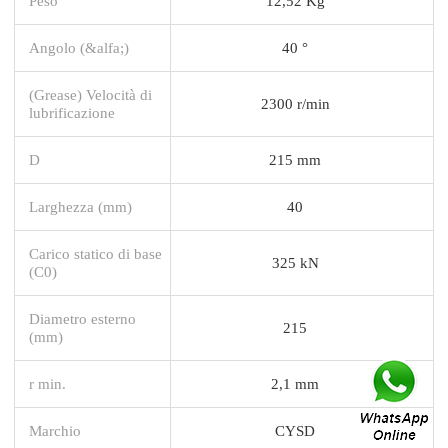
Peso
12,52 Kg
Angolo (&alfa;)
40 °
(Grease) Velocità di
2300 r/min
lubrificazione
D
215 mm
Larghezza (mm)
40
Carico statico di base
325 kN
(C0)
Diametro esterno
215
(mm)
r min.
2,1 mm
Marchio
CYSD