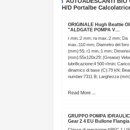
AUTOADESCANTI BIO Ol
H/D Portalbe Calcolatric
ORIGINALE Hugh Beattie Ol
"ALDGATE POMPA V
GRATTUGIA" PITTURA
r min.:2 mm; ra max.:2 mm; Da
LONDON CITY
max.:110 mm; Diametro del foro
(mm):55; r1 min.:1 mm; Dimens
(mm):55x120x29; (Grease) Veloc
lubrificazione:4 500 r/min; Carico
dinamico di base (C):79 kN; Bea
number:7311 B; Larghezza (mm)
Read More ...
GRUPPO POMPA IDRAULI
Gear 2 4 EU Bullone Flangia
albero di Rastremazione C
Classe di precisione:ABEC 1 | I