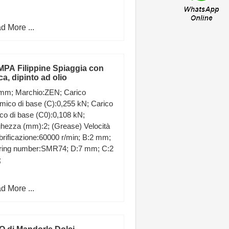
d More ...
PA Filippine Spiaggia con
ca, dipinto ad olio
 mm; Marchio:ZEN; Carico
mico di base (C):0,255 kN; Carico
ico di base (C0):0,108 kN;
hezza (mm):2; (Grease) Velocità
ubrificazione:60000 r/min; B:2 mm;
ring number:SMR74; D:7 mm; C:2
;
d More ...