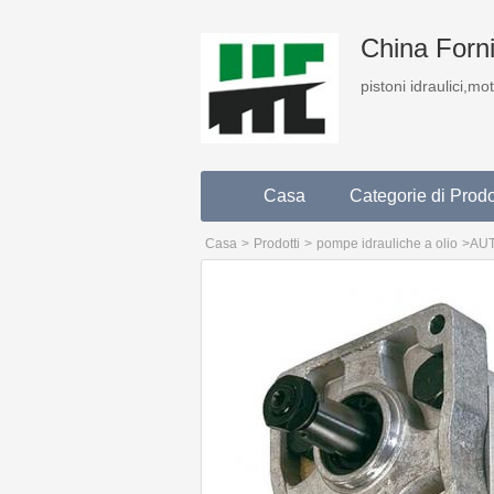
China Fornit
pistoni idraulici,mo
Casa
Categorie di Prodo
Casa
>
Prodotti
>
pompe idrauliche a olio
>
AUT