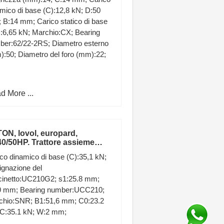
0 Metallo
mico di base (C):12,8 kN; D:50
B:14 mm; Carico statico di base
:6,65 kN; Marchio:CX; Bearing
ber:62/22-2RS; Diametro esterno
:50; Diametro del foro (mm):22;
d More ...
ON, lovol, europard,
40/50HP. Trattore assieme
pa Olio
co dinamico di base (C):35,1 kN;
gnazione del
cinetto:UC210G2; s1:25.8 mm;
9 mm; Bearing number:UCC210;
chio:SNR; B1:51,6 mm; C0:23.2
 C:35.1 kN; W:2 mm;