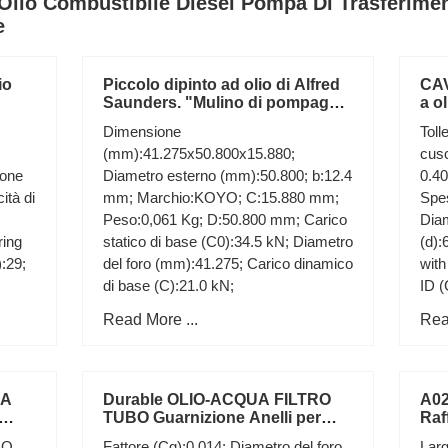
io Combustibile Diesel Pompa Di Trasferimen
e
io
Piccolo dipinto ad olio di Alfred
CAV
Saunders. "Mulino di pompaggio
a o
in cavallino n. Norfolk"
cor
Dimensione
Toll
(mm):41.275x50.800x15.880;
cusc
ione
Diametro esterno (mm):50.800; b:12.4
0.40
ità di
mm; Marchio:KOYO; C:15.880 mm;
Spes
Peso:0,061 Kg; D:50.800 mm; Carico
Diam
ring
statico di base (C0):34.5 kN; Diametro
(d):
:29;
del foro (mm):41.275; Carico dinamico
wit
di base (C):21.0 kN;
ID (
dopo
Read More ...
Rea
CA
Durable OLIO-ACQUA FILTRO
A02
TUBO Guarnizione Anelli per
Raf
C BSP
pompa ad alta pressione 30MPa
Mot
SO
Fattore (Cg):0,014; Diametro del foro
Lar