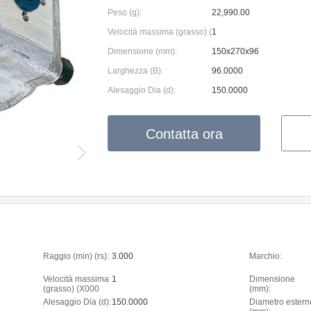
Peso (g):
22,990.00
Velocità massima (grasso) (X000 RPM):
1
Dimensione (mm):
150x270x96
Larghezza (B):
96.0000
Alesaggio Dia (d):
150.0000
Contatta ora
Raggio (min) (rs):
3.000
Marchio:
Velocità massima
1
Dimensione
(grasso) (X000
(mm):
RPM):
Alesaggio Dia (d):
150.0000
Diametro estern