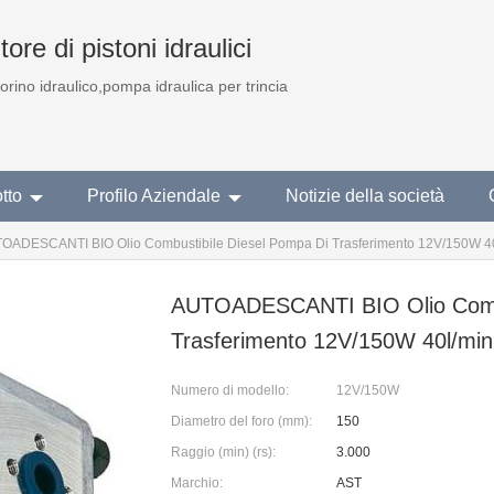
ore di pistoni idraulici
torino idraulico,pompa idraulica per trincia
tto
Profilo Aziendale
Notizie della società
OADESCANTI BIO Olio Combustibile Diesel Pompa Di Trasferimento 12V/150W 40
AUTOADESCANTI BIO Olio Combu
Trasferimento 12V/150W 40l/min
Numero di modello:
12V/150W
Diametro del foro (mm):
150
Raggio (min) (rs):
3.000
Marchio:
AST