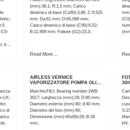
3500psi
154
(mm):38,1; R:1,5 mm; Carico
dina
le
dinamico di base (Ca90):3,86; C:9,525
mm; 
etric;
mm; Da:61 mm; D:65,088 mm;
(C0)
e:5
Carico dinamico di base (C90):6,52;
num
a:C0-
B:11,908 mm; Fattore (G2):23,3;
(mm)
o; da
Read More ...
Rea
AIRLESS VERNICE
FOT
VAPORIZZATORE POMPA OLIO
30/
4oz & 8oz Q incassati 32oz
Pom
ghezza
Marchio:FBJ; Bearing number:JWB-
Cari
bottiglia grande
A-UX;
3017; Larghezza (mm):28; D:80 mm;
Desi
tro
Diametro esterno (mm):80; d:40 mm;
cus
co di
Diametro del foro (mm):40;
S:1
arico
Dimensione (mm):40x80x28; B:28
Mar
olo
mm;
kN;