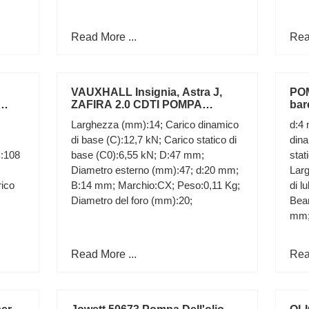
Read More ...
Rea
VAUXHALL Insignia, Astra J,
POM
ZAFIRA 2.0 CDTI POMPA
bar
SA
DELL'OLIO A20DTH +
Larghezza (mm):14; Carico dinamico
d:4
GUARNIZIONE
di base (C):12,7 kN; Carico statico di
dina
:108
base (C0):6,55 kN; D:47 mm;
stat
Diametro esterno (mm):47; d:20 mm;
Larg
ico
B:14 mm; Marchio:CX; Peso:0,11 Kg;
di l
Diametro del foro (mm):20;
Bea
mm
Read More ...
Rea