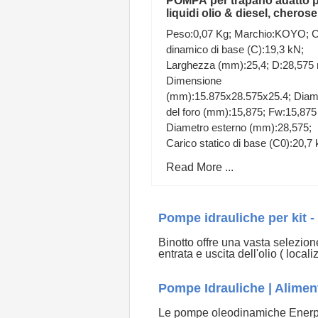
POMPA per trapano adatto 
liquidi olio & diesel, cheros
Acqua TE456
Peso:0,07 Kg; Marchio:KOYO; C
dinamico di base (C):19,3 kN;
Larghezza (mm):25,4; D:28,575
Dimensione
(mm):15.875x28.575x25.4; Diam
del foro (mm):15,875; Fw:15,87
Diametro esterno (mm):28,575;
Carico statico di base (C0):20,7 
Read More ...
Pompe idrauliche per kit -
Binotto offre una vasta selezione
entrata e uscita dell'olio ( local
Pompe Idrauliche | Aliment
Le pompe oleodinamiche Enerpac