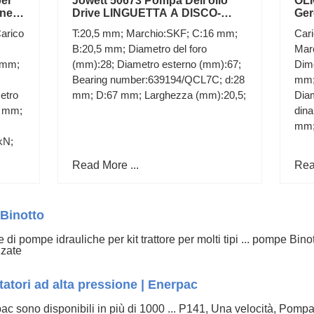
per
Jowett 50673 Pompa Dell'olio
OLI
ene,
Drive LINGUETTA A DISCO-
Ger
GIAVELLOTTO & JUPITER -
Fre
arico
T:20,5 mm; Marchio:SKF; C:16 mm;
Cari
1948-1952 Modelli
B:20,5 mm; Diametro del foro
Mar
 mm;
(mm):28; Diametro esterno (mm):67;
Dim
Bearing number:639194/QCL7C; d:28
mm;
etro
mm; D:67 mm; Larghezza (mm):20,5;
Diam
5 mm;
dina
mm
kN;
Read More ...
Rea
 Binotto
 di pompe idrauliche per kit trattore per molti tipi ... pompe Bin
izzate
atori ad alta pressione | Enerpac
 sono disponibili in più di 1000 ... P141, Una velocità, Pompa