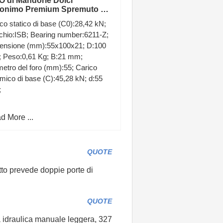
O di Mandorle Dolci
onimo Premium Spremuto a
ddo Naturale 5 litri + Pompa
co statico di base (C0):28,42 kN;
chio:ISB; Bearing number:6211-Z;
ensione (mm):55x100x21; D:100
 Peso:0,61 Kg; B:21 mm;
etro del foro (mm):55; Carico
mico di base (C):45,28 kN; d:55
;
d More ...
QUOTE
otto prevede doppie porte di
QUOTE
 idraulica manuale leggera, 327