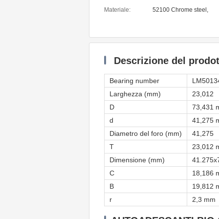
Materiale:
52100 Chrome steel,
Descrizione del prodot
Bearing number
LM5013
Larghezza (mm)
23,012
D
73,431
d
41,275
Diametro del foro (mm)
41,275
T
23,012
Dimensione (mm)
41.275x
C
18,186
B
19,812
r
2,3 mm