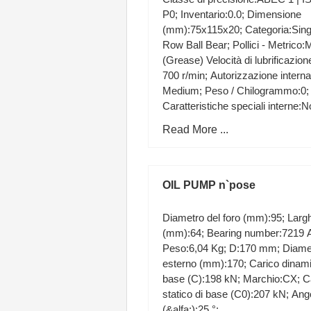
MOTORE OLIO PORTA
P0; Inventario:0.0; Dimensione
(mm):75x115x20; Categoria:Sing
Row Ball Bear; Pollici - Metrico:M
(Grease) Velocità di lubrificazion
700 r/min; Autorizzazione intern
Medium; Peso / Chilogrammo:0;
Caratteristiche speciali interne:N
min.:81,5 mm;
Read More ...
OIL PUMP n`pose
Diametro del foro (mm):95; Lar
(mm):64; Bearing number:7219 
Peso:6,04 Kg; D:170 mm; Diame
esterno (mm):170; Carico dinami
base (C):198 kN; Marchio:CX; C
statico di base (C0):207 kN; Ang
(&alfa;):25 °;