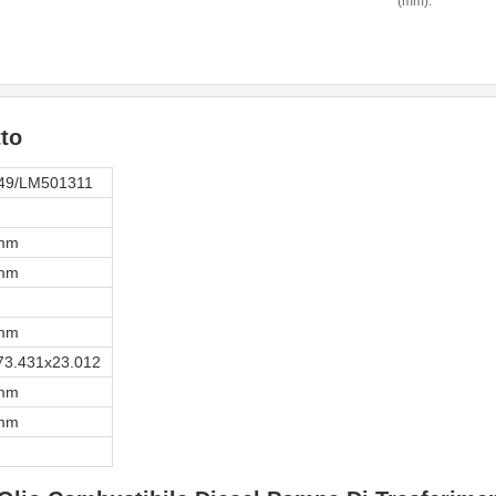
(mm):
to
49/LM501311
 mm
 mm
 mm
73.431x23.012
 mm
 mm