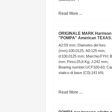
Read More ...
ORIGINALE MARK Harrison
"POMPA" American TEXAS
TORNADO STORM Cella U
A2:59 mm; Diametro del foro
dipinto ad olio
(mm):100,0125; A0:125 mm;
d:100,0125 mm; Marchio:FYH; B
mm; Peso:25,8 Kg; J:242 mm;
Bearing number:UCF320-63; Car
statico di base (C0):141 kN;
Read More ...