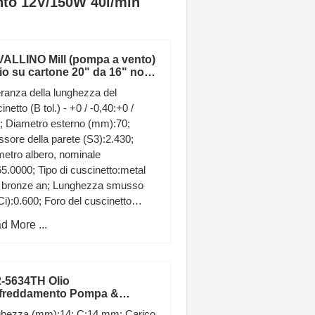
to 12V/150W 40l/min
ALLINO Mill (pompa a vento)
lio su cartone 20" da 16" no
nice
eranza della lunghezza del
inetto (B tol.) - +0 / -0,40:+0 /
; Diametro esterno (mm):70;
sore della parete (S3):2.430;
etro albero, nominale
65.0000; Tipo di cuscinetto:metal
h bronze an; Lunghezza smusso
Ci):0.600; Foro del cuscinetto
 il montaggio (di):65 +0.230
d More ...
-5634TH Olio
freddamento Pompa &
ore per Kent Modello KLS-
ghezza (mm):14; C:14 mm; Carico