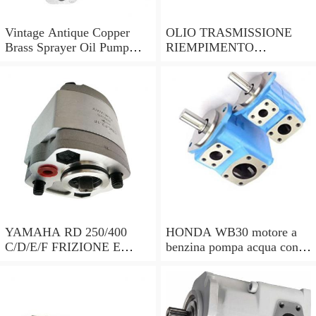
Vintage Antique Copper
OLIO TRASMISSIONE
Brass Sprayer Oil Pump
RIEMPIMENTO
Steampunk Upcycle
UTENSILE Filler con
pompa a mano 7 LITRI e
15 ADATTATORI DSG
YAMAHA RD 250/400
HONDA WB30 motore a
C/D/E/F FRIZIONE E
benzina pompa acqua con
POMPA DELL'OLIO copre
sensore di bassa dell'olio