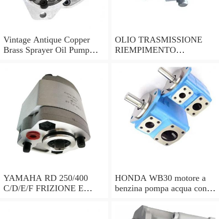
Vintage Antique Copper
OLIO TRASMISSIONE
Brass Sprayer Oil Pump
RIEMPIMENTO
Steampunk Upcycle
UTENSILE Filler con
pompa a mano 7 LITRI e
15 ADATTATORI DSG
YAMAHA RD 250/400
HONDA WB30 motore a
C/D/E/F FRIZIONE E
benzina pompa acqua con
POMPA DELL'OLIO copre
sensore di bassa dell'olio