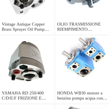
Vintage Antique Copper
OLIO TRASMISSIONE
Brass Sprayer Oil Pump
RIEMPIMENTO
Steampunk Upcycle
UTENSILE Filler con
pompa a mano 7 LITRI e
15 ADATTATORI DSG
YAMAHA RD 250/400
HONDA WB30 motore a
C/D/E/F FRIZIONE E
benzina pompa acqua con
POMPA DELL'OLIO copre
sensore di bassa dell'olio