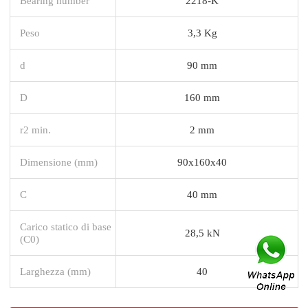
Bearing number
2218-K
Peso
3,3 Kg
d
90 mm
D
160 mm
r2 min.
2 mm
Dimensione (mm)
90x160x40
C
40 mm
Carico statico di base
28,5 kN
(C0)
Larghezza (mm)
40