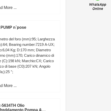
d More ...
 PUMP n`pose
etro del foro (mm):95; Larghezza
):64; Bearing number:7219 A-UX;
o:6,04 Kg; D:170 mm; Diametro
rno (mm):170; Carico dinamico di
 (C):198 kN; Marchio:CX; Carico
ico di base (C0):207 kN; Angolo
fa;):25 °;
d More ...
-5634TH Olio
freddamento Pompa &