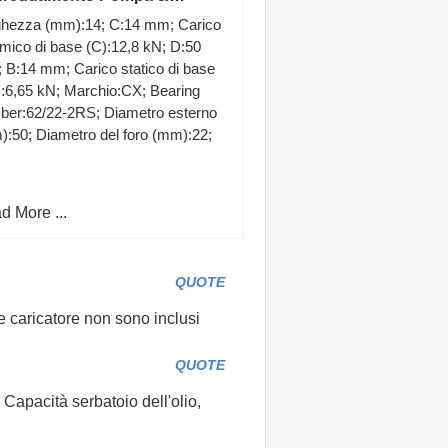
ore per Kent Modello KLS-
ghezza (mm):14; C:14 mm; Carico
0 Metallo
mico di base (C):12,8 kN; D:50
B:14 mm; Carico statico di base
:6,65 kN; Marchio:CX; Bearing
ber:62/22-2RS; Diametro esterno
:50; Diametro del foro (mm):22;
d More ...
QUOTE
e caricatore non sono inclusi
QUOTE
 Capacità serbatoio dell'olio,