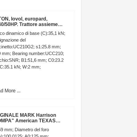
ON, lovol, europard,
40/50HP. Trattore assieme
pa Olio
co dinamico di base (C):35,1 kN;
gnazione del
cinetto:UC210G2; s1:25.8 mm;
9 mm; Bearing number:UCC210;
chio:SNR; B1:51,6 mm; C0:23.2
 C:35.1 kN; W:2 mm;
d More ...
GINALE MARK Harrison
OMPA" American TEXAS
RNADO STORM Cella USA
9 mm; Diametro del foro
into ad olio
):100,0125; A0:125 mm;