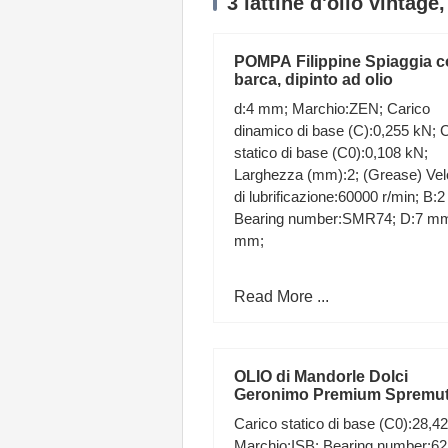
3 lattine d'olio vintag
POMPA Filippine Spiaggia 
barca, dipinto ad olio
d:4 mm; Marchio:ZEN; Carico
dinamico di base (C):0,255 kN; 
statico di base (C0):0,108 kN;
Larghezza (mm):2; (Grease) Vel
di lubrificazione:60000 r/min; B:
Bearing number:SMR74; D:7 mm
mm;
Read More ...
OLIO di Mandorle Dolci
Geronimo Premium Spremut
Freddo Naturale 5 litri + Po
Carico statico di base (C0):28,4
Marchio:ISB; Bearing number:62