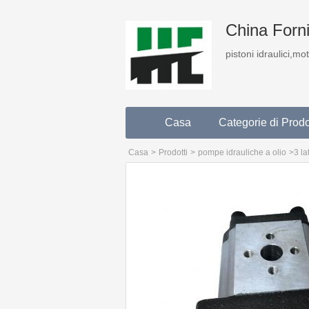
China Fornit
pistoni idraulici,mo
Casa
Categorie di Prodo
Casa
>
Prodotti
>
pompe idrauliche a olio
>
3 la