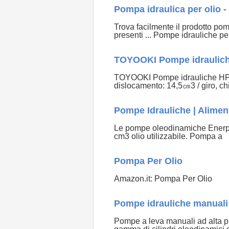
Pompa idraulica per olio - 
Trova facilmente il prodotto pom
presenti ... Pompe idrauliche per
TOYOOKI Pompe idraulic
TOYOOKI Pompe idrauliche HPP-
dislocamento: 14,5㎝3 / giro, ch
Pompe Idrauliche | Aliment
Le pompe oleodinamiche Enerpac
cm3 olio utilizzabile. Pompa a
Pompa Per Olio
Amazon.it: Pompa Per Olio
Pompe idrauliche manuali 
Pompe a leva manuali ad alta pr