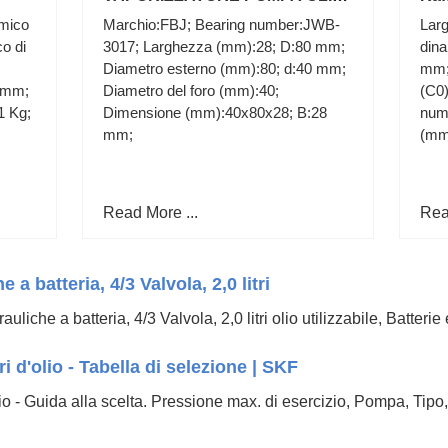
4oz & 8oz Q incassati 32oz
Mot
amico
Marchio:FBJ; Bearing number:JWB-
Lar
bottiglia grande
154
co di
3017; Larghezza (mm):28; D:80 mm;
dina
Diametro esterno (mm):80; d:40 mm;
mm; 
0 mm;
Diametro del foro (mm):40;
(C0)
1 Kg;
Dimensione (mm):40x80x28; B:28
num
mm;
(mm)
Read More ...
Rea
 batteria, 4/3 Valvola, 2,0 litri
e a batteria, 4/3 Valvola, 2,0 litri olio utilizzabile, Batterie 
i d'olio - Tabella di selezione | SKF
lio - Guida alla scelta. Pressione max. di esercizio, Pompa, Tipo,