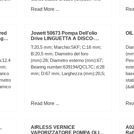
Read More ...
Rea
fred
Jowett 50673 Pompa Dell'olio
OIL
aggio
Drive LINGUETTA A DISCO-
GIAVELLOTTO & JUPITER -
T:20,5 mm; Marchio:SKF; C:16 mm;
Diam
1948-1952 Modelli
B:20,5 mm; Diametro del foro
(mm
b:12.4
(mm):28; Diametro esterno (mm):67;
Pes
mm;
Bearing number:639194/QCL7C; d:28
este
arico
mm; D:67 mm; Larghezza (mm):20,5;
base
ametro
stat
namico
(&al
Read More ...
Rea
,
AIRLESS VERNICE
A02
VAPORIZZATORE POMPA OLIO
Raf