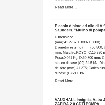
min.:81,5 mm;
Read More ...
Piccolo dipinto ad olio di Al
Saunders. "Mulino di pomp
in cavallino n. Norfolk"
Dimensione
(mm):41.275x50.800x15.880;
Diametro esterno (mm):50.800; 
mm; Marchio:KOYO; C:15.880 
Peso:0,061 Kg; D:50.800 mm; C
statico di base (C0):34.5 kN; Di
del foro (mm):41.275; Carico di
di base (C):21.0 kN;
Read More ...
VAUXHALL Insignia, Astra J
ZAFIRA 2.0 CDTI POMPA