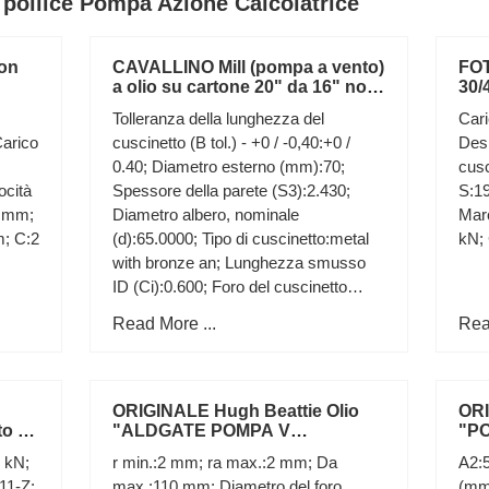
e, pollice Pompa Azione Calcolatrice
con
CAVALLINO Mill (pompa a vento)
FOT
a olio su cartone 20" da 16" no
30/
cornice
Pom
Tolleranza della lunghezza del
Cari
Carico
cuscinetto (B tol.) - +0 / -0,40:+0 /
Desi
0.40; Diametro esterno (mm):70;
cus
ocità
Spessore della parete (S3):2.430;
S:1
2 mm;
Diametro albero, nominale
Mar
; C:2
(d):65.0000; Tipo di cuscinetto:metal
kN;
with bronze an; Lunghezza smusso
ID (Ci):0.600; Foro del cuscinetto
dopo il montaggio (di):65 +0.230
Read More ...
Rea
ORIGINALE Hugh Beattie Olio
ORI
o a
"ALDGATE POMPA V
"P
mpa
GRATTUGIA" PITTURA
TO
2 kN;
r min.:2 mm; ra max.:2 mm; Da
A2:5
LONDON CITY
dip
11-Z;
max.:110 mm; Diametro del foro
(mm