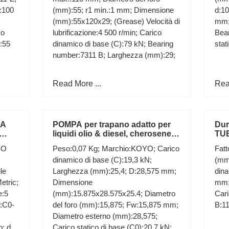
:100
(mm):55; r1 min.:1 mm; Dimensione
d:1
(mm):55x120x29; (Grease) Velocità di
mm;
co
lubrificazione:4 500 r/min; Carico
Bea
:55
dinamico di base (C):79 kN; Bearing
stat
number:7311 B; Larghezza (mm):29;
Read More ...
Rea
CA
POMPA per trapano adatto per
Dur
liquidi olio & diesel, cherosene,
TUB
C BSP
Acqua TE456
pom
SO
Peso:0,07 Kg; Marchio:KOYO; Carico
Fatt
350
dinamico di base (C):19,3 kN;
(mm
le
Larghezza (mm):25,4; D:28,575 mm;
dina
etric;
Dimensione
mm;
e:5
(mm):15.875x28.575x25.4; Diametro
Cari
a:C0-
del foro (mm):15,875; Fw:15,875 mm;
B:11
Diametro esterno (mm):28,575;
o; da
Carico statico di base (C0):20,7 kN;