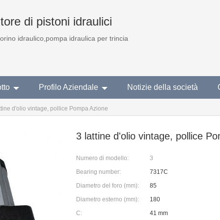
ore di pistoni idraulici
torino idraulico,pompa idraulica per trincia
tto
Profilo Aziendale
Notizie della società
ttine d'olio vintage, pollice Pompa Azione
3 lattine d'olio vintage, pollice 
Numero di modello:
3
Bearing number:
7317C
Diametro del foro (mm):
85
Diametro esterno (mm):
180
C:
41 mm