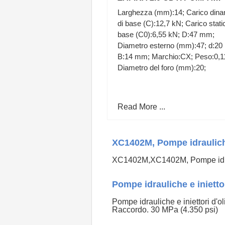
DELL'OLIO A20DTH +
Larghezza (mm):14; Carico din
GUARNIZIONE
di base (C):12,7 kN; Carico stati
base (C0):6,55 kN; D:47 mm;
Diametro esterno (mm):47; d:2
B:14 mm; Marchio:CX; Peso:0,1
Diametro del foro (mm):20;
Read More ...
XC1402M, Pompe idrauliche a
XC1402M,XC1402M, Pompe idraulich
Pompe idrauliche e iniettor
Pompe idrauliche e iniettori d'o
Raccordo. 30 MPa (4.350 psi)