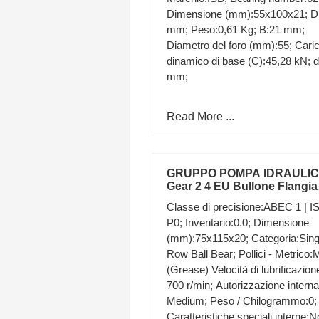
Dimensione (mm):55x100x21; D
mm; Peso:0,61 Kg; B:21 mm;
Diametro del foro (mm):55; Cari
dinamico di base (C):45,28 kN; d
mm;
Read More ...
GRUPPO POMPA IDRAULI
Gear 2 4 EU Bullone Flangia
albero di Rastremazione C
Classe di precisione:ABEC 1 | I
MOTORE OLIO PORTA
P0; Inventario:0.0; Dimensione
(mm):75x115x20; Categoria:Sing
Row Ball Bear; Pollici - Metrico:M
(Grease) Velocità di lubrificazion
700 r/min; Autorizzazione intern
Medium; Peso / Chilogrammo:0;
Caratteristiche speciali interne:N