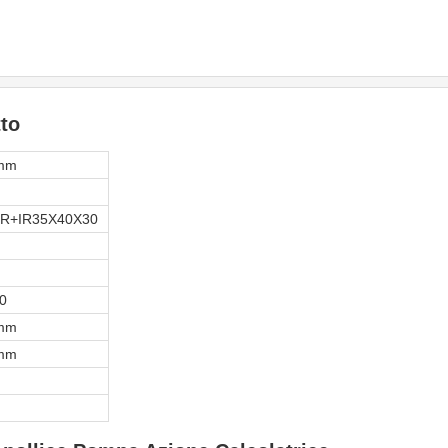
to
 mm
0R+IR35X40X30
0
 mm
 mm