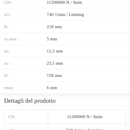
C0r:
11200000 N / Static
nG:
740 1/min / Limiting
B:
218 mm
ra max:
5 mm
ds:
12,5 mm
ns:
23,5 mm
D:
720 mm
rmin:
6 mm
Dettagli del prodotto
C0r
11200000 N / Static