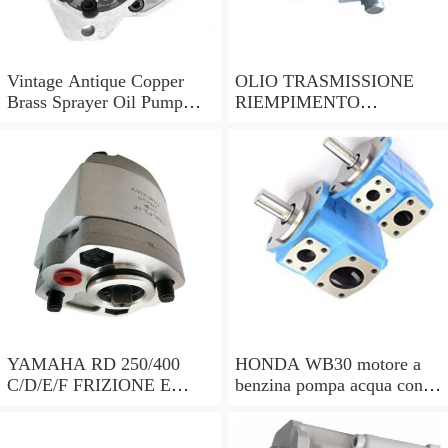
Vintage Antique Copper
OLIO TRASMISSIONE
Brass Sprayer Oil Pump
RIEMPIMENTO
Steampunk Upcycle
UTENSILE Filler con
pompa a mano 7 LITRI e
15 ADATTATORI DSG
YAMAHA RD 250/400
HONDA WB30 motore a
C/D/E/F FRIZIONE E
benzina pompa acqua con
POMPA DELL'OLIO copre
sensore di bassa dell'olio