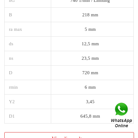
nG
740 1/min / Limiting
B
218 mm
ra max
5 mm
ds
12,5 mm
ns
23,5 mm
D
720 mm
rmin
6 mm
Y2
3,45
D1
645,8 mm