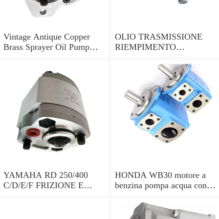
Vintage Antique Copper
OLIO TRASMISSIONE
Brass Sprayer Oil Pump
RIEMPIMENTO
Steampunk Upcycle
UTENSILE Filler con
pompa a mano 7 LITRI e
15 ADATTATORI DSG
YAMAHA RD 250/400
HONDA WB30 motore a
C/D/E/F FRIZIONE E
benzina pompa acqua con
POMPA DELL'OLIO copre
sensore di bassa dell'olio