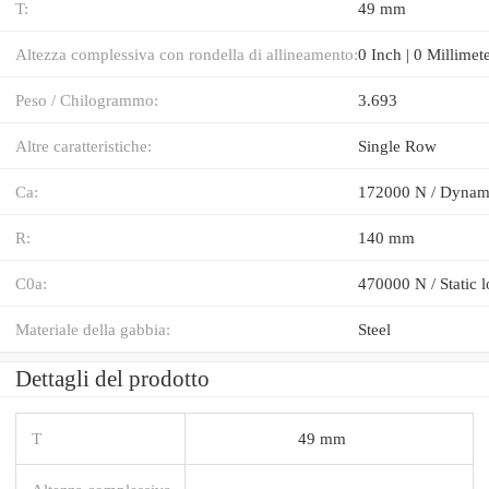
T:
49 mm
Altezza complessiva con rondella di allineamento:
0 Inch | 0 Millimet
Peso / Chilogrammo:
3.693
Altre caratteristiche:
Single Row
Ca:
172000 N / Dynami
R:
140 mm
C0a:
470000 N / Static l
Materiale della gabbia:
Steel
Dettagli del prodotto
T
49 mm