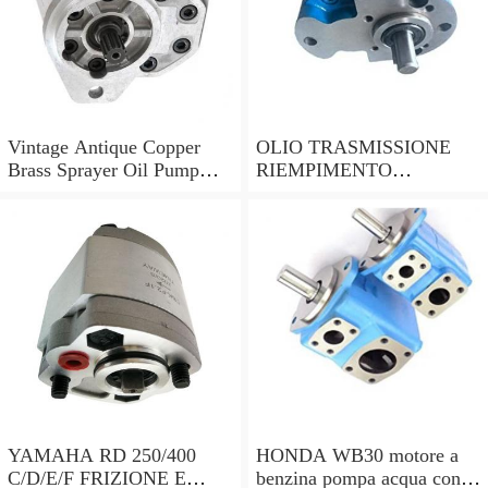
Vintage Antique Copper
OLIO TRASMISSIONE
Brass Sprayer Oil Pump
RIEMPIMENTO
Steampunk Upcycle
UTENSILE Filler con
pompa a mano 7 LITRI e
15 ADATTATORI DSG
YAMAHA RD 250/400
HONDA WB30 motore a
C/D/E/F FRIZIONE E
benzina pompa acqua con