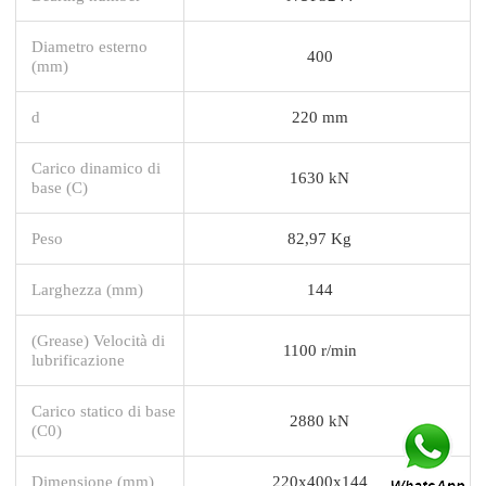
Diametro esterno
400
(mm)
d
220 mm
Carico dinamico di
1630 kN
base (C)
Peso
82,97 Kg
Larghezza (mm)
144
(Grease) Velocità di
1100 r/min
lubrificazione
Carico statico di base
2880 kN
(C0)
Dimensione (mm)
220x400x144