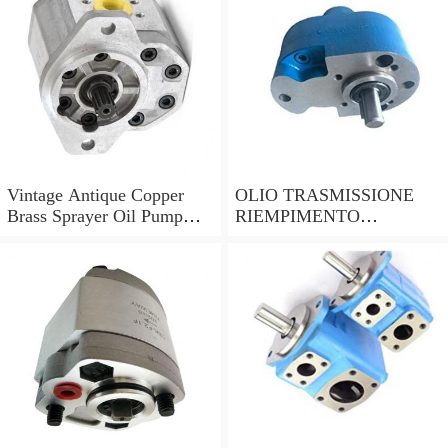
Vintage Antique Copper
OLIO TRASMISSIONE
Brass Sprayer Oil Pump
RIEMPIMENTO
Steampunk Upcycle
UTENSILE Filler con
pompa a mano 7 LITRI e
15 ADATTATORI DSG