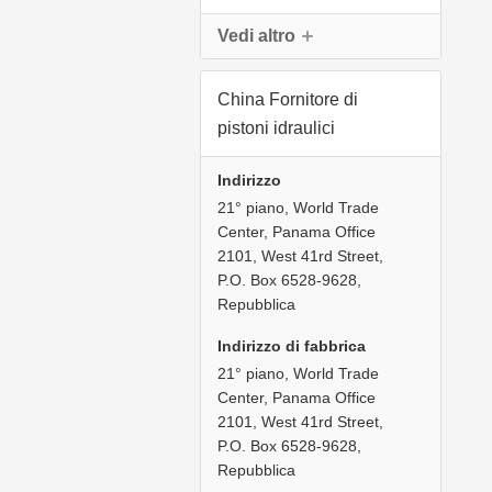
Vedi altro
pompa idraulica per muletto
(89)
pompa idraulica doppia mandata
(40
China Fornitore di
pompe ad ingranaggi oleodinamiche
pistoni idraulici
Indirizzo
21° piano, World Trade
Center, Panama Office
2101, West 41rd Street,
P.O. Box 6528-9628,
Repubblica
Indirizzo di fabbrica
21° piano, World Trade
Center, Panama Office
2101, West 41rd Street,
P.O. Box 6528-9628,
Repubblica