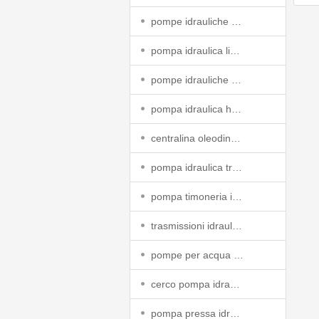
pompe idrauliche per trattori agricoli
(
pompa idraulica linde
(54)
pompe idrauliche a olio
(130)
pompa idraulica hydromatik
(58)
centralina oleodinamica
(130)
pompa idraulica trattore
(534)
pompa timoneria idraulica
(148)
trasmissioni idrauliche
(183)
pompe per acqua ad immersione
(68
cerco pompa idraulica
(40)
pompa pressa idraulica
(115)