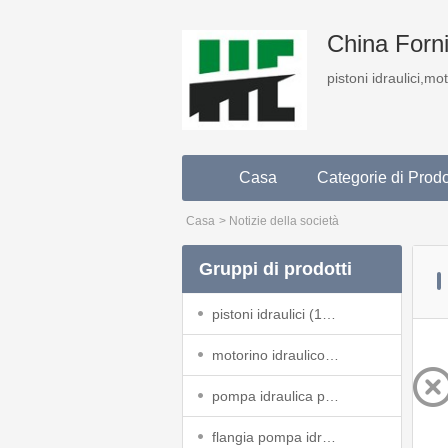
China Fornit
pistoni idraulici,mo
Casa
Categorie di Prodo
Casa
>
Notizie della società
Gruppi di prodotti
pistoni idraulici
(197)
motorino idraulico
(32)
pompa idraulica per trincia
(40)
flangia pompa idraulica
(63)