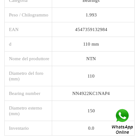
Categoria
Bearings
Peso / Chilogrammo
1.993
EAN
4547359132984
d
110 mm
Nome del produttore
NTN
Diametro del foro
110
(mm)
Bearing number
NN4922KC1NAP4
Diametro esterno
150
(mm)
Inventario
0.0