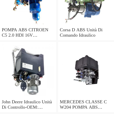
POMPA ABS CITROEN
Corsa D ABS Unità Di
C5 2.0 HDI 16V
Comando Idraulico
0265230495 9662131280
0265951174 2004 - 2016
John Deere Idraulico Unità
MERCEDES CLASSE C
Di Controllo-OEM:
W204 POMPA ABS
AL34595, AL30399,
A2045455432