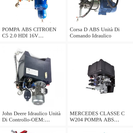
POMPA ABS CITROEN
Corsa D ABS Unità Di
C5 2.0 HDI 16V
Comando Idraulico
0265230495 9662131280
0265951174 2004 - 2016
John Deere Idraulico Unità
MERCEDES CLASSE C
Di Controllo-OEM:
W204 POMPA ABS
AL34595, AL30399,
A2045455432
AL26987, AT29022
A2044313912 10.0212-