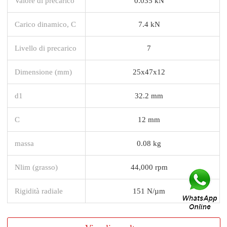
Valore di precarico
0.035 kN
Carico dinamico, C
7.4 kN
Livello di precarico
7
Dimensione (mm)
25x47x12
d1
32.2 mm
C
12 mm
massa
0.08 kg
Nlim (grasso)
44,000 rpm
Rigidità radiale
151 N/µm