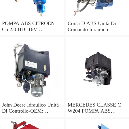
POMPA ABS CITROEN
Corsa D ABS Unità Di
C5 2.0 HDI 16V
Comando Idraulico
0265230495 9662131280
0265951174 2004 - 2016
John Deere Idraulico Unità
MERCEDES CLASSE C
Di Controllo-OEM:
W204 POMPA ABS
AL34595, AL30399,
A2045455432
AL26987, AT29022
A2044313912 10.0212-