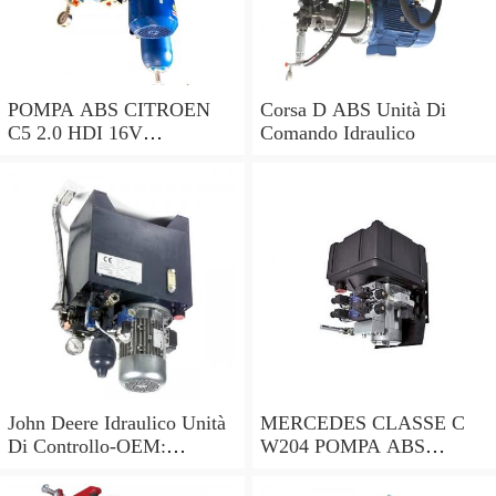
POMPA ABS CITROEN
Corsa D ABS Unità Di
C5 2.0 HDI 16V
Comando Idraulico
0265230495 9662131280
0265951174 2004 - 2016
John Deere Idraulico Unità
MERCEDES CLASSE C
Di Controllo-OEM:
W204 POMPA ABS
AL34595, AL30399,
A2045455432
AL26987, AT29022
A2044313912 10.0212-