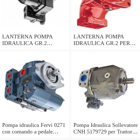
LANTERNA POMPA
LANTERNA POMPA
IDRAULICA GR.2
IDRAULICA GR.2 PER
ALBERO CILINDRICO
MOTORI CON ALBERO
DA 28,5mm PER
CONICO 24mm
MOTORE HONDA GX690
LOMBARDINI ACME
Pompa idraulica Fervi 0271
Pompa Idraulica Sollevatore
con comando a pedale
CNH 5179729 per Trattori
pressione 63,7 Mpa -
Laverda 3560AL L517