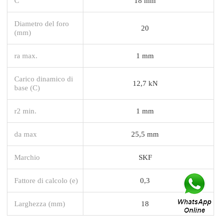
C
18 mm
Diametro del foro
20
(mm)
ra max.
1 mm
Carico dinamico di
12,7 kN
base (C)
r2 min.
1 mm
da max
25,5 mm
Marchio
SKF
Fattore di calcolo (e)
0,3
Larghezza (mm)
18