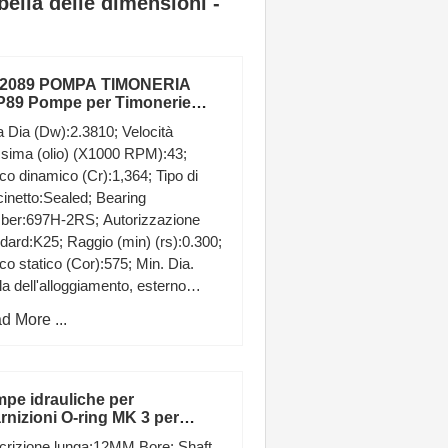
bella delle dimensioni -
62089 POMPA TIMONERIA
89 Pompe per Timonerie
auliche Professionali
a Dia (Dw):2.3810; Velocità
sima (olio) (X1000 RPM):43;
co dinamico (Cr):1,364; Tipo di
inetto:Sealed; Bearing
ber:697H-2RS; Autorizzazione
dard:K25; Raggio (min) (rs):0.300;
co statico (Cor):575; Min. Dia.
la dell'alloggiamento, esterno
:14.300; Materiale:Martensit
d More ...
pe idrauliche per
rnizioni O-ring MK 3 per
sey Ferguson 135 165 240
crizione lunga:12MM Bore; Shaft