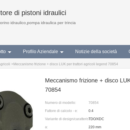
ore di pistoni idraulici
torino idraulico,pompa idraulica per trincia
tto
Profilo Aziendale
Notizie della società
gricoli
>
Meccanismo frizione + disco LUK per trattori agricoli legend 70854
Meccanismo frizione + disco LUK p
70854
Numero di modello:
70854
Fattore di calcolo - e:
0.4
Variante di design/caratteristica:
TDO/XDC
a:
220 mm