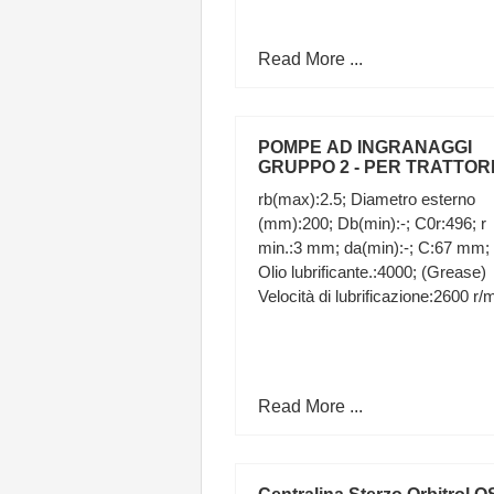
Read More ...
POMPE AD INGRANAGGI
GRUPPO 2 - PER TRATTOR
FIAT - ALBERO CONICO - 11
rb(max):2.5; Diametro esterno
cm3, des
(mm):200; Db(min):-; C0r:496; r
min.:3 mm; da(min):-; C:67 mm; 
Olio lubrificante.:4000; (Grease)
Velocità di lubrificazione:2600 r/m
Read More ...