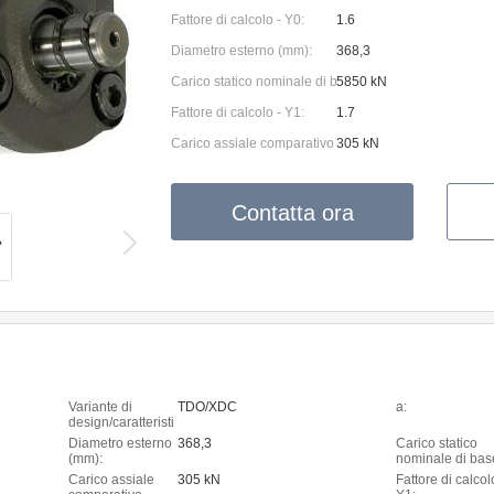
Fattore di calcolo - Y0:
1.6
Diametro esterno (mm):
368,3
Carico statico nominale di base C0:
5850 kN
Fattore di calcolo - Y1:
1.7
Carico assiale comparativo - CFa:
305 kN
Contatta ora
Variante di
TDO/XDC
a:
design/caratteristi
ca:
Diametro esterno
368,3
Carico statico
(mm):
nominale di bas
C0:
Carico assiale
305 kN
Fattore di calcol