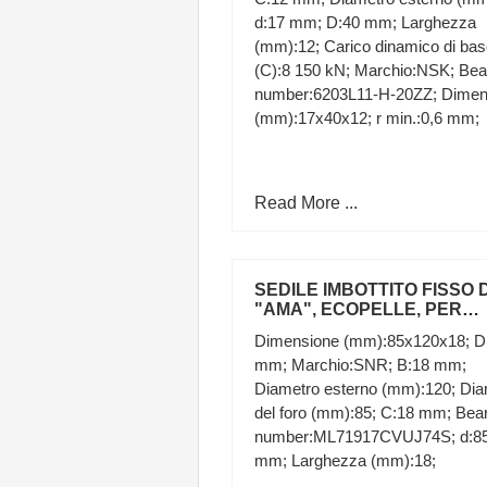
d:17 mm; D:40 mm; Larghezza
(mm):12; Carico dinamico di ba
(C):8 150 kN; Marchio:NSK; Bea
number:6203L11-H-20ZZ; Dimen
(mm):17x40x12; r min.:0,6 mm;
Read More ...
SEDILE IMBOTTITO FISSO D
"AMA", ECOPELLE, PER
TRATTORI,MEZZI AGRICOLI
Dimensione (mm):85x120x18; D
00059
mm; Marchio:SNR; B:18 mm;
Diametro esterno (mm):120; Dia
del foro (mm):85; C:18 mm; Bea
number:ML71917CVUJ74S; d:8
mm; Larghezza (mm):18;