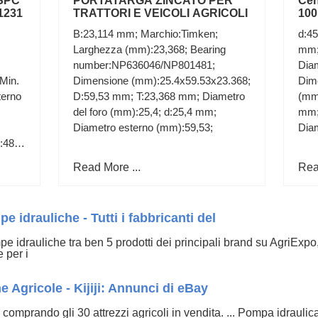
OSPC
PORTATARGA ZINCATO PER
Cen
1231
TRATTORI E VEICOLI AGRICOLI
100
150
B:23,114 mm; Marchio:Timken;
d:4
Larghezza (mm):23,368; Bearing
mm;
number:NP636046/NP801481;
Diam
 Min.
Dimensione (mm):25.4x59.53x23.368;
Dim
terno
D:59,53 mm; T:23,368 mm; Diametro
(mm
del foro (mm):25,4; d:25,4 mm;
mm;
Diametro esterno (mm):59,53;
Dia
:48;
0000;
Read More ...
Rea
e idrauliche - Tutti i fabbricanti del
e idrauliche tra ben 5 prodotti dei principali brand su AgriExpo, 
e per i
 Agricole - Kijiji: Annunci di eBay
vita comprando gli 30 attrezzi agricoli in vendita. ... Pompa idr