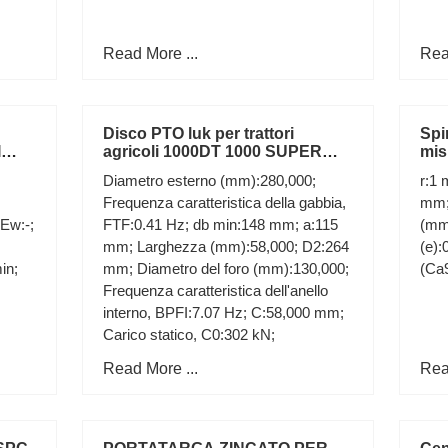
Read More ...
Rea
Disco PTO luk per trattori
Spin
I
agricoli 1000DT 1000 SUPER
mis
,4
07869
Diametro esterno (mm):280,000;
r:1
Frequenza caratteristica della gabbia,
mm; 
Ew:-;
FTF:0.41 Hz; db min:148 mm; a:115
(mm)
mm; Larghezza (mm):58,000; D2:264
(e):
in;
mm; Diametro del foro (mm):130,000;
(Ca9
Frequenza caratteristica dell'anello
interno, BPFI:7.07 Hz; C:58,000 mm;
Carico statico, C0:302 kN;
Read More ...
Rea