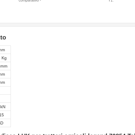
comparativo -
Y1:
CFa:
to
mm
8 Kg
 mm
mm
mm
 kN
15
SD