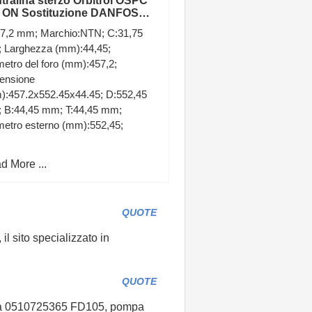
tralina sterzo Orbitrol OSPC
 ON Sostituzione DANFOSS
N2151 Qualità
57,2 mm; Marchio:NTN; C:31,75
 Larghezza (mm):44,45;
etro del foro (mm):457,2;
ensione
):457.2x552.45x44.45; D:552,45
 B:44,45 mm; T:44,45 mm;
metro esterno (mm):552,45;
d More ...
QUOTE
il sito specializzato in
QUOTE
aulica 0510725365 FD105, pompa