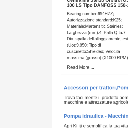
Centralina Sterzo Orbitrol 
100 LS Tipo DANFOSS 150-
Bearing number:694HZZ;
Autorizzazione standard:K25;
Materiale:Martensitic Stainles;
Larghezza (mm):4; Palla Q.tà:7;
Dia. spalla dell'alloggiamento, es
(Uo):9.850; Tipo di
cuscinetto:Shielded; Velocità
massima (grasso) (X1000 RPM)
Peso (g):1.75; Larghezza (B):4.
Read More ...
Accessori per trattori,Pomp
Trova facilmente il prodotto pomp
macchine e attrezzature agricol
Pompa idraulica - Macchine
Apri Kijiji e semplifica la tua 