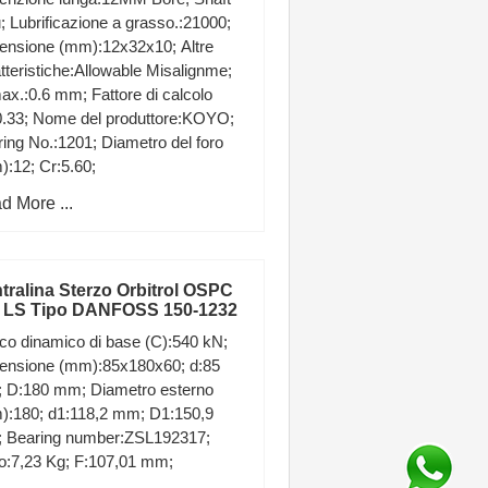
 Lubrificazione a grasso.:21000;
ensione (mm):12x32x10; Altre
tteristiche:Allowable Misalignme;
ax.:0.6 mm; Fattore di calcolo
0.33; Nome del produttore:KOYO;
ing No.:1201; Diametro del foro
:12; Cr:5.60;
d More ...
tralina Sterzo Orbitrol OSPC
 LS Tipo DANFOSS 150-1232
co dinamico di base (C):540 kN;
ensione (mm):85x180x60; d:85
 D:180 mm; Diametro esterno
):180; d1:118,2 mm; D1:150,9
 Bearing number:ZSL192317;
o:7,23 Kg; F:107,01 mm;