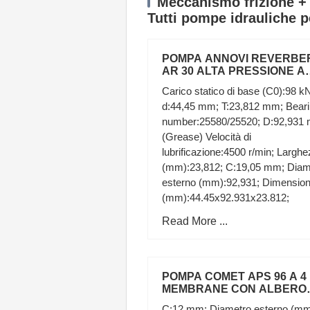
Meccanismo frizione + d
Tutti pompe idrauliche pe
POMPA ANNOVI REVERBE
AR 30 ALTA PRESSIONE A
MEMBRANE IRRORAZIONE
Carico statico di base (C0):98 k
TRATTORE
d:44,45 mm; T:23,812 mm; Bear
number:25580/25520; D:92,931
(Grease) Velocità di
lubrificazione:4500 r/min; Largh
(mm):23,812; C:19,05 mm; Diam
esterno (mm):92,931; Dimensio
(mm):44.45x92.931x23.812;
Read More ...
POMPA COMET APS 96 A 4
MEMBRANE CON ALBERO
PASSANTE
C:12 mm; Diametro esterno (mm