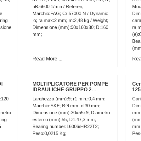
nB:6600 1/min / Referen;
Mou;
se
Marchio:FAG; Cr:57000 N / Dynamic
Dim
ring
lo; ra max:2 mm; m:2,48 kg / Weight;
cara
sione
Dimensione (mm):90x160x30; D:160
ra m
mm;
(e):
Bear
(mm)
Read More ...
Rea
I
MOLTIPLICATORE PER POMPE
Cen
IDRAULICHE GRUPPO 2
125
 cod
RAPPORTO.1:3,8 ALBERO
:120
Larghezza (mm):9; r1 min.:0,4 mm;
Cari
MASCHIO
Marchio:SKF; B:9 mm; d:30 mm;
Dim
metro
Dimensione (mm):30x55x9; Diametro
mm;
ring
esterno (mm):55; D1:47,3 mm;
(mm
5
Bearing number:16006/HR22T2;
mm;
Peso:0,0215 Kg;
Pes