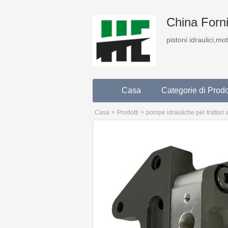
China Fornit
pistoni idraulici,mo
Casa
Categorie di Prodo
Casa
>
Prodotti
>
pompe idrauliche per trattori a