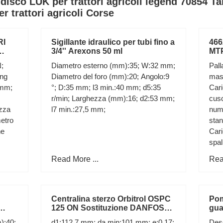
isco LUK per trattori agricoli legend 70854 Ta
r trattori agricoli Corse
RI
Sigillante idraulico per tubi fino a
46
3/4'' Arexons 50 ml
MTP
Idr
N;
Diametro esterno (mm):35; W:32 mm;
Pall
ing
Diametro del foro (mm):20; Angolo:9
mas
 mm;
°; D:35 mm; l3 min.:40 mm; d5:35
Cari
r/min; Larghezza (mm):16; d2:53 mm;
cusc
ezza
l7 min.:27,5 mm;
num
etro
stan
ne
Cari
spal
(Uo)
Read More ...
Rea
Centralina sterzo Orbitrol OSPC
Pom
125 ON Sostituzione DANFOSS
gua
150N2152 Qualità
Mas
):40;
d1:112,7 mm; da min:101 mm; e:0,17;
Des