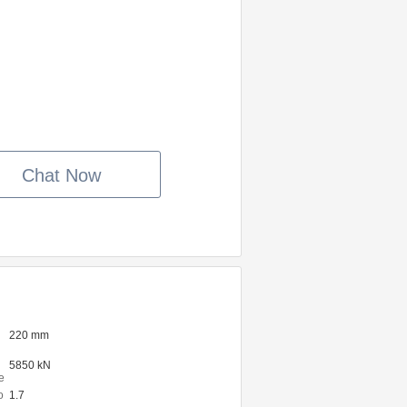
Chat Now
220 mm
5850 kN
e
o
1.7