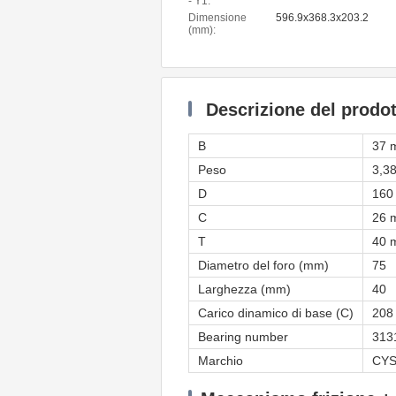
- Y1:
Dimensione
596.9x368.3x203.2
(mm):
Descrizione del prodot
B
37 
Peso
3,3
D
160
C
26 
T
40 
Diametro del foro (mm)
75
Larghezza (mm)
40
Carico dinamico di base (C)
208
Bearing number
313
Marchio
CY