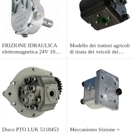
FRIZIONE IDRAULICA
Modello dei trattori agricoli
elettromagnetica 24V 10
di tirata dei veicoli dei
kgm/daNm per il Gruppo
bambini per il
europeo 3 POMPA 29-30
Disco PTO LUK 5118453
Meccanismo frizione +