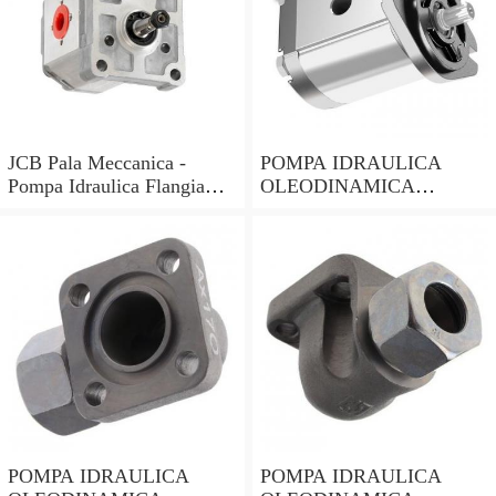
JCB Pala Meccanica -
POMPA IDRAULICA
Pompa Idraulica Flangia
OLEODINAMICA
Piastra (Parker Spline
GRUPPO 2 FLANGE IN
Modelli
GHISA 19 LITRI DX
TRATTORI FIAT
POMPA IDRAULICA
POMPA IDRAULICA