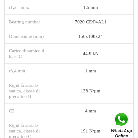
r1,2 - min.
1.5 mm
Bearing number
7020 CE/P4AL1
Dimensione (mm)
150x100x24
Carico dinamico di
44.9 kN
base C
r3,4 min.
1 mm
Rigidità assiale
statica, classe di
138 N/µm
precarico B
C2
4 mm
Rigidità assiale
statica, classe di
191 N/µm
precarico C