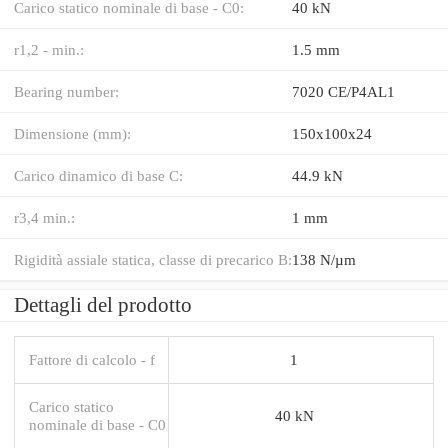
Carico statico nominale di base - C0:
40 kN
r1,2 - min.:
1.5 mm
Bearing number:
7020 CE/P4AL1
Dimensione (mm):
150x100x24
Carico dinamico di base C:
44.9 kN
r3,4 min.:
1 mm
Rigidità assiale statica, classe di precarico B:
138 N/µm
Dettagli del prodotto
Fattore di calcolo - f
1
Carico statico
40 kN
nominale di base - C0