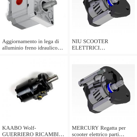
Aggiornamento in lega di
NIU SCOOTER
alluminio freno idraulico
ELETTRICI
per XIAOMI M365/Pro
N1/N1S/NGT/M+ Cuscino
scooter elettrico
Accessori Supporto
Idraulico
KAABO Wolf-
MERCURY Regatta per
GUERRIERO RICAMBI
scooter elettrico parti