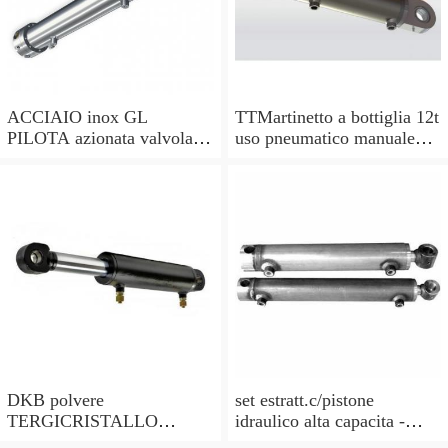
ACCIAIO inox GL
TTMartinetto a bottiglia 12t
PILOTA azionata valvola di
uso pneumatico manuale
ritegno, a doppio effetto,
pistone cric idraulico
pilota PISTONE
DKB polvere
set estratt.c/pistone
TERGICRISTALLO
idraulico alta capacita -
GUARNIZIONI () per
codice bgs7721-x BGS