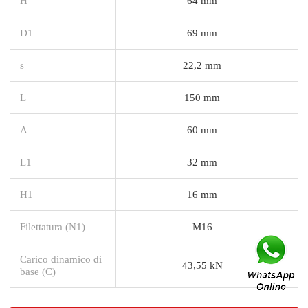
H
64 mm
D1
69 mm
s
22,2 mm
L
150 mm
A
60 mm
L1
32 mm
H1
16 mm
Filettatura (N1)
M16
Carico dinamico di
43,55 kN
base (C)