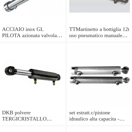
ACCIAIO inox GL
TTMartinetto a bottiglia 12t
PILOTA azionata valvola di
uso pneumatico manuale
ritegno, a doppio effetto,
pistone cric idraulico
pilota PISTONE
DKB polvere
set estratt.c/pistone
TERGICRISTALLO
idraulico alta capacita -
GUARNIZIONI () per
codice bgs7721-x BGS
PISTONE IDRAULICO//
officina