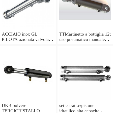
ACCIAIO inox GL
TTMartinetto a bottiglia 12t
PILOTA azionata valvola di
uso pneumatico manuale
ritegno, a doppio effetto,
pistone cric idraulico
pilota PISTONE
DKB polvere
set estratt.c/pistone
TERGICRISTALLO
idraulico alta capacita -