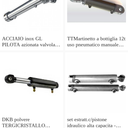
ACCIAIO inox GL
TTMartinetto a bottiglia 12t
PILOTA azionata valvola di
uso pneumatico manuale
ritegno, a doppio effetto,
pistone cric idraulico
pilota PISTONE
DKB polvere
set estratt.c/pistone
TERGICRISTALLO
idraulico alta capacita -