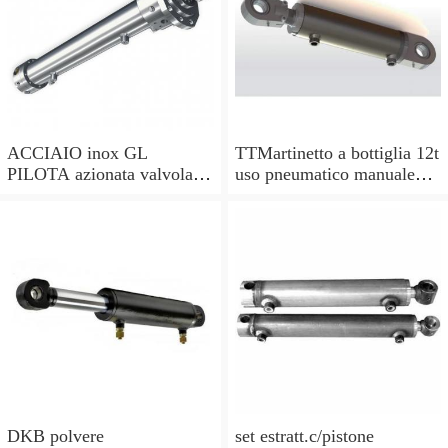
ACCIAIO inox GL
TTMartinetto a bottiglia 12t
PILOTA azionata valvola di
uso pneumatico manuale
ritegno, a doppio effetto,
pistone cric idraulico
pilota PISTONE
DKB polvere
set estratt.c/pistone