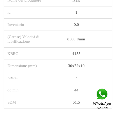
Nome del produttore
NSK
ra
1
Inventario
0.0
(Grease) Velocità di
8500 r/min
lubrificazione
KBRG
4155
Dimensione (mm)
30x72x19
SBRG
3
dc min
44
SDM_
51.5