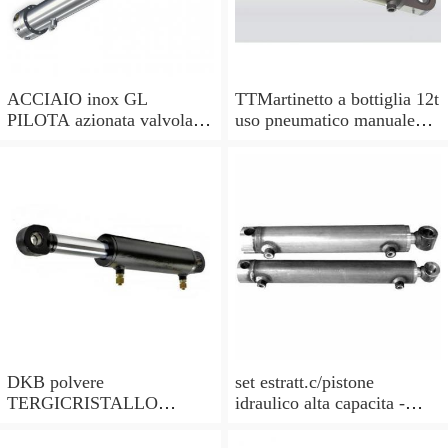
ACCIAIO inox GL
TTMartinetto a bottiglia 12t
PILOTA azionata valvola di
uso pneumatico manuale
ritegno, a doppio effetto,
pistone cric idraulico
pilota PISTONE
DKB polvere
set estratt.c/pistone
TERGICRISTALLO
idraulico alta capacita -
GUARNIZIONI () per
codice bgs7721-x BGS
PISTONE IDRAULICO//
officina