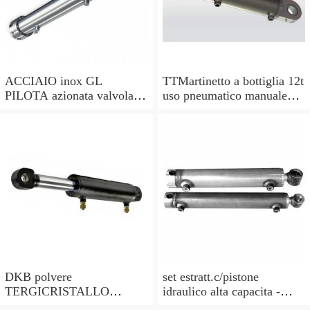
ACCIAIO inox GL
TTMartinetto a bottiglia 12t
PILOTA azionata valvola di
uso pneumatico manuale
ritegno, a doppio effetto,
pistone cric idraulico
pilota PISTONE
DKB polvere
set estratt.c/pistone
TERGICRISTALLO
idraulico alta capacita -
GUARNIZIONI () per
codice bgs7721-x BGS