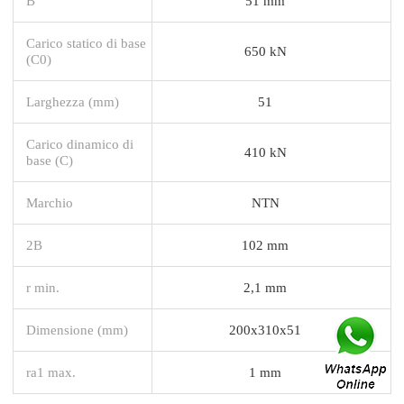
B
51 mm
Carico statico di base
650 kN
(C0)
Larghezza (mm)
51
Carico dinamico di
410 kN
base (C)
Marchio
NTN
2B
102 mm
r min.
2,1 mm
Dimensione (mm)
200x310x51
ra1 max.
1 mm