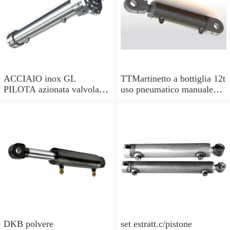
ACCIAIO inox GL
TTMartinetto a bottiglia 12t
PILOTA azionata valvola di
uso pneumatico manuale
ritegno, a doppio effetto,
pistone cric idraulico
pilota PISTONE
DKB polvere
set estratt.c/pistone