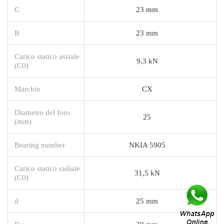
C
23 mm
B
23 mm
Carico statico assiale
9,3 kN
(C0)
Marchio
CX
Diametro del foro
25
(mm)
Bearing number
NKIA 5905
Carico statico radiale
31,5 kN
(C0)
d
25 mm