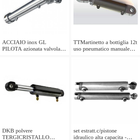
ACCIAIO inox GL
TTMartinetto a bottiglia 12t
PILOTA azionata valvola di
uso pneumatico manuale
ritegno, a doppio effetto,
pistone cric idraulico
pilota PISTONE
DKB polvere
set estratt.c/pistone
TERGICRISTALLO
idraulico alta capacita -