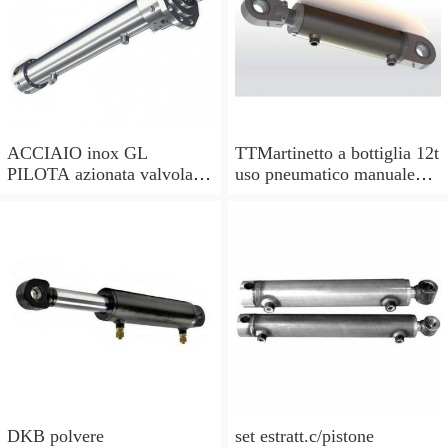
ACCIAIO inox GL
TTMartinetto a bottiglia 12t
PILOTA azionata valvola di
uso pneumatico manuale
ritegno, a doppio effetto,
pistone cric idraulico
pilota PISTONE
DKB polvere
set estratt.c/pistone