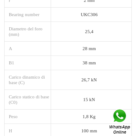
r
2 mm
Bearing number
UKC306
Diametro del foro
25,4
(mm)
A
28 mm
B1
38 mm
Carico dinamico di
26,7 kN
base (C)
Carico statico di base
15 kN
(C0)
Peso
1,8 Kg
H
100 mm