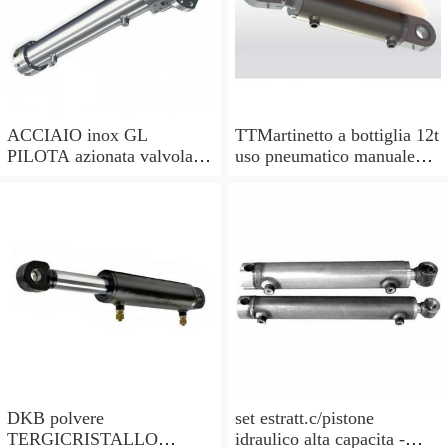
ACCIAIO inox GL
TTMartinetto a bottiglia 12t
PILOTA azionata valvola di
uso pneumatico manuale
ritegno, a doppio effetto,
pistone cric idraulico
pilota PISTONE
DKB polvere
set estratt.c/pistone
TERGICRISTALLO
idraulico alta capacita -