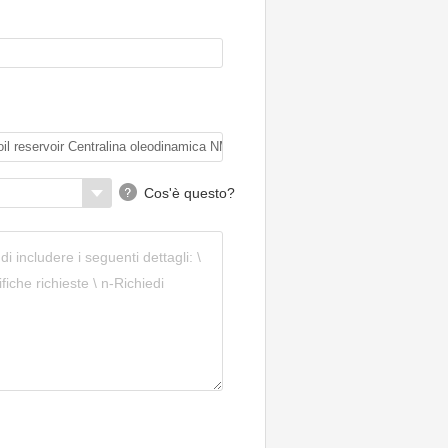
2005 POMPA ABS
MERCEDES SL
A0054317212
Cos'è questo?
MASERATI GRANTURISMO
M145 ABS ASR hyrdaulic
Pompa Unità di controllo
237666 2376 67