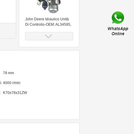
John Deere Idraulico Unità
Di Controllo-OEM: AL34595,
AL30399, AL26987, AT29022
78 mm
à
4000 r/min
MERCEDES CLASSE C
W204 POMPA ABS
:
K70x78x31ZW
A2045455432 A2044313912
10.0212-0321.4 DE ESP