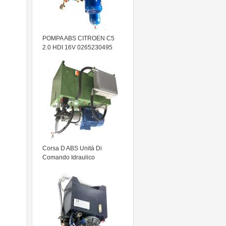
POMPA ABS CITROEN C5
2.0 HDI 16V 0265230495
9662131280 0265951174
2004 - 2016
Corsa D ABS Unità Di
Comando Idraulico