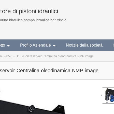
ore di pistoni idraulici
torino idraulico,pompa idraulica per trincia
tto
Profilo Aziendale
Notizie della società
n SI-0573-E11 SX oil reservoir Centralina oleodinamica NMP image
eservoir Centralina oleodinamica NMP image