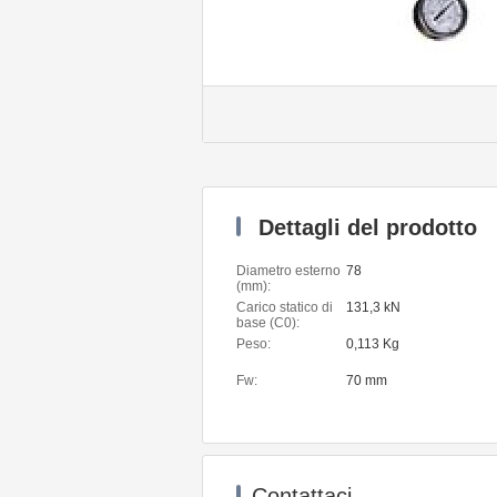
Dettagli del prodotto
Diametro esterno
78
(mm):
Carico statico di
131,3 kN
base (C0):
Peso:
0,113 Kg
Fw:
70 mm
Contattaci