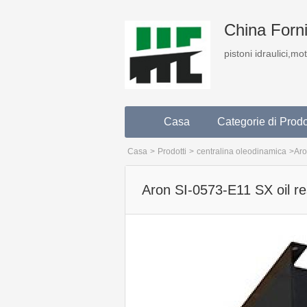
China Fornit
pistoni idraulici,mo
Casa
Categorie di Prodo
Casa
>
Prodotti
>
centralina oleodinamica
>
Aro
Aron SI-0573-E11 SX oil r