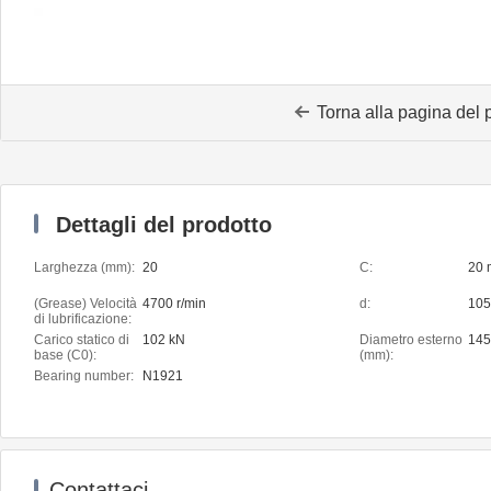
Torna alla pagina del 
Dettagli del prodotto
Larghezza (mm):
20
C:
20
(Grease) Velocità
4700 r/min
d:
10
di lubrificazione:
Carico statico di
102 kN
Diametro esterno
145
base (C0):
(mm):
Bearing number:
N1921
Contattaci