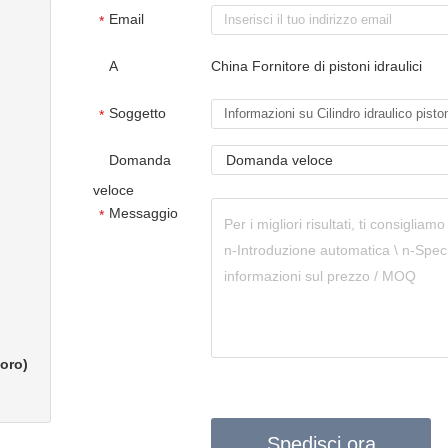
Email
*
A
China Fornitore di pistoni idraulici
Soggetto
*
Domanda
Domanda veloce
veloce
Messaggio
*
voro)
Spedisci ora