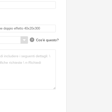
STAMPELLA idraulica
pieghevole con cilindro
pistone - 80mm
Cos'è questo?
Nuova inserzione- Shimano
Kit Freno Disco Idraulico
Anteriore 4 Pistoni BL-M6100
Deore + BR-M612