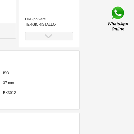
DKB polvere
TERGICRISTALLO
GUARNIZIONI () per
PISTONE IDRAULICO//
cilindro-scegli la tua taglia
ISO
37 mm
set estratt.c/pistone idraulico
alta capacita - codice
:
BK3012
bgs7721-x BGS officina