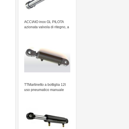
ACCIAIO inox GL PILOTA
azionata valvola di ritegno, a
doppio effetto, pilota
PISTONE
TTMartinetto a bottiglia 12t
uso pneumatico manuale
pistone cric idraulico