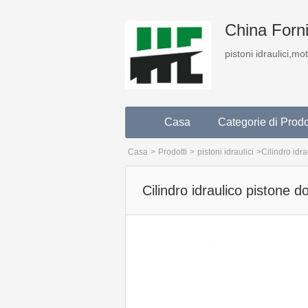
China Fornit
pistoni idraulici,mo
Casa
Categorie di Prodo
Casa
>
Prodotti
>
pistoni idraulici
>
Cilindro idr
Cilindro idraulico pistone 