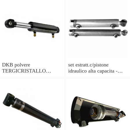
pilota PISTONE
DKB polvere
set estratt.c/pistone
TERGICRISTALLO
idraulico alta capacita -
GUARNIZIONI () per
codice bgs7721-x BGS
PISTONE IDRAULICO//
officina
cilindro-scegli la tua taglia